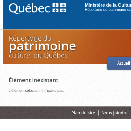
Ministère de la Cult
Répertoire du patrimoine c
Répertoire du
patrimoine
culturel du Québec
Accueil
Élément inexistant
L'élément sélectionné n'existe pas.
Plan du site
Nous joindre