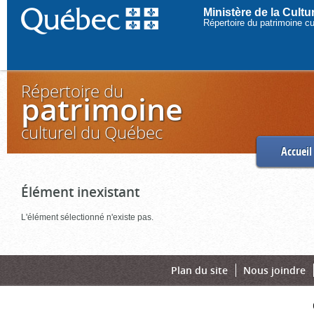
Ministère de la Cult
Répertoire du patrimoine c
Répertoire du
patrimoine
culturel du Québec
Accueil
Élément inexistant
L'élément sélectionné n'existe pas.
Plan du site
Nous joindre