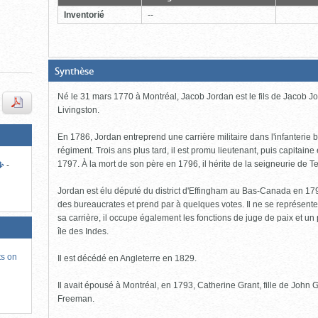
fermer)
Inventorié
--
(Boite
Synthèse
ouverte,
cliquer
Né le 31 mars 1770 à Montréal, Jacob Jordan est le fils de Jacob J
pour
fermer)
Livingston.
En 1786, Jordan entreprend une carrière militaire dans l'infanterie b
régiment. Trois ans plus tard, il est promu lieutenant, puis capitaine
1797. À la mort de son père en 1796, il hérite de la seigneurie de 
-
Jordan est élu député du district d'Effingham au Bas-Canada en 1796.
des bureaucrates et prend par à quelques votes. Il ne se représent
sa carrière, il occupe également les fonctions de juge de paix et un
île des Indes.
ts on
Il est décédé en Angleterre en 1829.
Il avait épousé à Montréal, en 1793, Catherine Grant, fille de John G
Freeman.