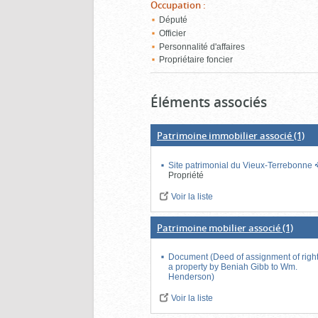
Occupation
:
Député
Officier
Personnalité d'affaires
Propriétaire foncier
Éléments associés
Patrimoine immobilier associé
(1)
Site patrimonial du Vieux-Terrebonne
Propriété
Voir la liste
Patrimoine mobilier associé
(1)
Document (Deed of assignment of righ
a property by Beniah Gibb to Wm.
Henderson)
Voir la liste