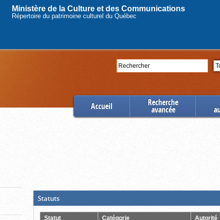
Ministère de la Culture et des Communications
Répertoire du patrimoine culturel du Québec
Rechercher
Se
Recherche
Accueil
avancée
a
(Boite
Statuts
ouverte,
cliquer
pour
Statut
Catégorie
Autorité