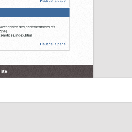
Haut de la page
Dictionnaire des parlementaires du
gne].
s/notices/index.html
Haut de la page
lité