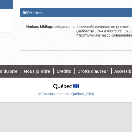
(Boite
Références
fermée,
cliquer
pour
Notices bibliographiques
:
Assemblée nationale du Québec.
ouvrir)
Québec de 1764 à nos jours
[En Li
https://www.assnat.qc.ca/fr/membre
n du site
Nous joindre
Crédits
Droits d'auteur
Accessibi
© Gouvernement du Québec, 2024