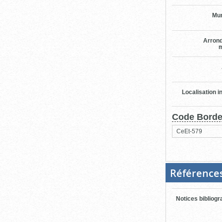
Mun
Arron
m
Localisation i
Code Bord
CeEt-579
Référence
Notices bibliog