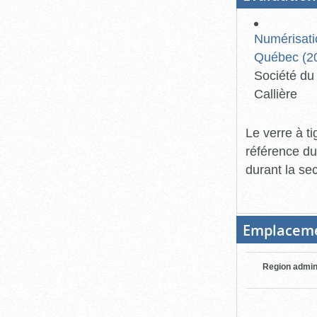
Numérisati
Québec (20
Société du 
Callière
Le verre à t
référence du
durant la se
Emplacem
Region admin