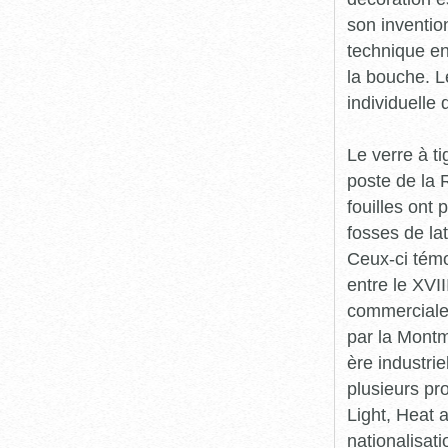
son inventio
technique enc
la bouche. L
individuelle
Le verre à t
poste de la 
fouilles ont
fosses de lat
Ceux-ci témo
entre le XVII
commerciales
par la Montm
ère industrie
plusieurs pr
Light, Heat
nationalisat