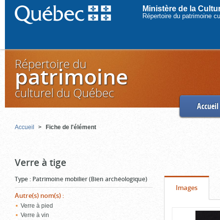
Ministère de la Cult
Répertoire du patrimoine c
Répertoire du
patrimoine
culturel du Québec
Accueil
Accueil
Fiche de l'élément
Verre à tige
Type
:
Patrimoine mobilier (Bien archéologique)
Onglet
(cliquer
Images
Autre(s) nom(s)
:
pour
Verre à pied
Contenu
voir
Verre à vin