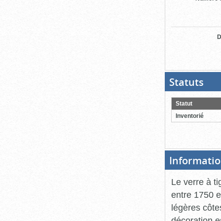
D
Statuts
(Boit
ouver
cliqu
pour
Statut
ferme
Inventorié
Informatio
Le verre à t
entre 1750 e
légères côte
décoration e