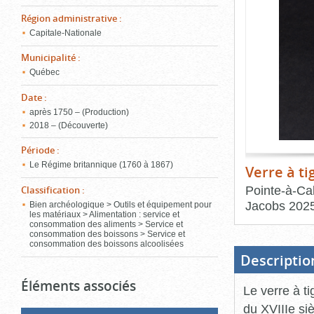
de
le
l'onglet
Région administrative
:
«
Capitale-Nationale
conten
Images
Municipalité
:
»
Québec
Date
:
après 1750 – (Production)
2018 – (Découverte)
Période
:
Le Régime britannique (1760 à 1867)
Verre à ti
Pointe-à-Cal
Classification
:
Jacobs
202
Bien archéologique > Outils et équipement pour
les matériaux > Alimentation : service et
consommation des aliments > Service et
Fin
consommation des boissons > Service et
du
consommation des boissons alcoolisées
bloc
d'onglets
Descriptio
Éléments associés
Le verre à ti
du XVIIIe siè