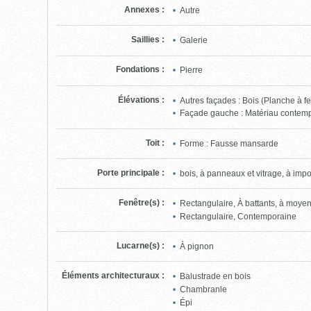
Annexes
:
Autre
Saillies
:
Galerie
Fondations
:
Pierre
Élévations
:
Autres façades : Bois (Planche à fe
Façade gauche : Matériau contem
Toit
:
Forme : Fausse mansarde
Porte principale
:
bois, à panneaux et vitrage, à imp
Fenêtre(s)
:
Rectangulaire, À battants, à moye
Rectangulaire, Contemporaine
Lucarne(s)
:
À pignon
Éléments architecturaux
:
Balustrade en bois
Chambranle
Épi