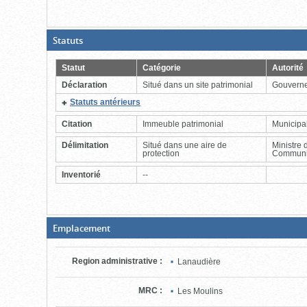
(Boite
Statuts
ouverte,
cliquer
pour
Statut
Catégorie
Autorité
fermer)
Déclaration
Situé dans un site patrimonial
Gouvern
(Cliquer
Statuts antérieurs
pour
plus
Citation
Immeuble patrimonial
Municipal
d'information)
Délimitation
Situé dans une aire de
Ministre 
protection
Communi
Inventorié
--
(Boite
Emplacement
fermée,
cliquer
pour
Region administrative
:
Lanaudière
ouvrir)
MRC
:
Les Moulins