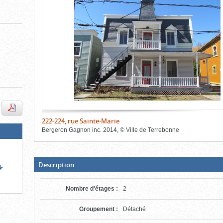
de
le
le
l'onglet
«
contenu)
contenu)
Images
»
t
222-224, rue Sainte-Marie
Bergeron Gagnon inc.
2014
,
©
Ville de Terrebonne
Fin
du
bloc
d'onglets
(Boite
Description
ouverte,
cliquer
pour
Nombre d'étages
:
2
fermer)
Groupement
:
Détaché