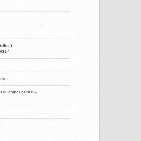
uillure)
porain
oste
ns ou grands carreaux