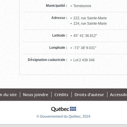
Municipalité
:
Terrebonne
Adresse
:
222, rue Sainte-Marie
224, rue Sainte-Marie
Latitude
:
45° 41' 36.812"
Longitude
:
-73° 38' 9.031"
Désignation cadastrale
:
Lot
2 438 346
n du site
Nous joindre
Crédits
Droits d'auteur
Accessibi
© Gouvernement du Québec, 2024