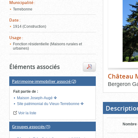
de
Municipalité
:
le
l'onglet
Terrebonne
«
conten
Images
Date
:
»
1914 (Construction)
Usage
:
Fonction résidentielle (Maisons rurales et
urbaines)
Éléments associés
Château M
Patrimoine immobilier associé
(2)
Bergeron Ga
Fait partie de
:
Fin
du
Maison Joseph-Augé
bloc
Site patrimonial du Vieux-Terrebonne
d'onglets
Descriptio
Voir la liste
Nombre 
Groupes associés
(1)