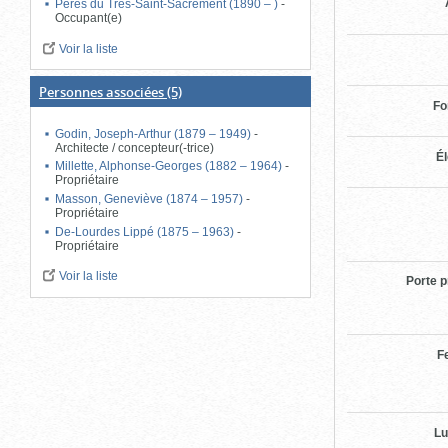
Pères du Très-Saint-Sacrement (1890 – )
-
Occupant(e)
Voir la liste
Personnes associées
(5)
Fo
Godin, Joseph-Arthur (1879 – 1949)
-
Architecte / concepteur(-trice)
Él
Millette, Alphonse-Georges (1882 – 1964)
-
Propriétaire
Masson, Geneviève (1874 – 1957)
-
Propriétaire
De-Lourdes Lippé (1875 – 1963)
-
Propriétaire
Voir la liste
Porte p
F
Lu