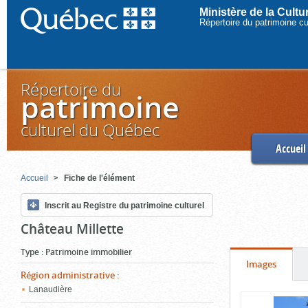
Ministère de la Cult
Répertoire du patrimoine c
Répertoire du
patrimoine
culturel du Québec
Accueil
Accueil
Fiche de l'élément
Inscrit au Registre du patrimoine culturel
Château Millette
Type
:
Patrimoine immobilier
Onglet
(cliquer
Images
Région administrative
:
pour
Lanaudière
Contenu
voir