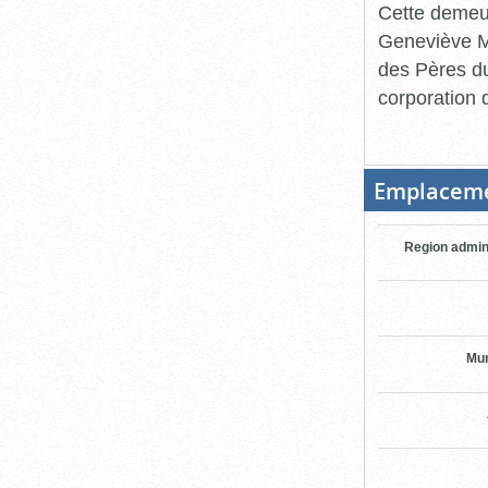
Cette demeur
Geneviève M
des Pères du
corporation d
Emplacem
Region admin
Mun