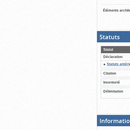
Éléments archit
Statuts
(Boit
ouver
cliqu
pour
Statut
ferme
Déclaration
Statuts antér
Citation
Inventorié
Délimitation
Informatio