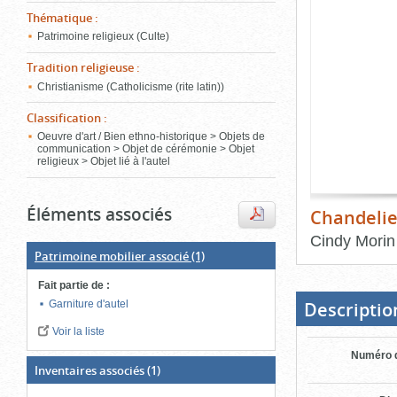
de
Thématique
:
le
l'onglet
«
Patrimoine religieux (Culte)
conten
Images
Tradition religieuse
:
»
Christianisme (Catholicisme (rite latin))
Classification
:
Oeuvre d'art / Bien ethno-historique > Objets de
communication > Objet de cérémonie > Objet
religieux > Objet lié à l'autel
Éléments associés
Chandelie
Cindy Morin
Patrimoine mobilier associé
(1)
Fin
du
Fait partie de
:
bloc
d'onglets
Descriptio
Garniture d'autel
Voir la liste
Numéro d
Inventaires associés
(1)