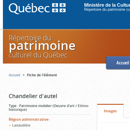
Ministère de la Cult
Répertoire du patrimoine c
Répertoire du
patrimoine
culturel du Québec
Accueil
Accueil
Fiche de l'élément
Chandelier d'autel
Type
:
Patrimoine mobilier (Oeuvre d'art / Ethno-
historique)
Onglet
(cliquer
Images
pour
Région administrative
:
Contenu
Lanaudière
voir