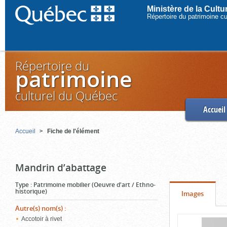
Ministère de la Cult
Répertoire du patrimoine c
Répertoire du
patrimoine
culturel du Québec
Accueil
Accueil
Fiche de l'élément
Mandrin d’abattage
Type
:
Patrimoine mobilier (Oeuvre d'art / Ethno-
historique)
Onglet
(cliquer
Images
pour
Autre(s) nom(s)
:
Contenu
Accotoir à rivet
voir