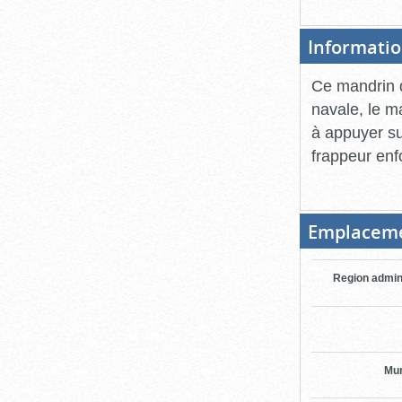
Informatio
Ce mandrin d
navale, le ma
à appuyer su
frappeur enfo
Emplacem
Region admin
Mun