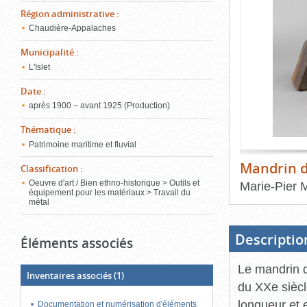
de
Région administrative
:
le
l'onglet
«
Chaudière-Appalaches
conten
Images
Municipalité
:
»
L'Islet
Date
:
après 1900 – avant 1925 (Production)
Thématique
:
Patrimoine maritime et fluvial
Mandrin d
Classification
:
Oeuvre d'art / Bien ethno-historique > Outils et
Marie-Pier 
équipement pour les matériaux > Travail du
métal
Fin
du
bloc
d'onglets
Descriptio
Éléments associés
Le mandrin d
Inventaires associés
(1)
du XXe siècl
longueur et 
Documentation et numérisation d'éléments