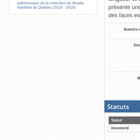
patrimoniaux de la collection du Musée
présente une
maritime du Québec (2018 - 2019)
des faces es
Numéro d
Di
M
Statuts
(Boit
ouver
cliqu
pour
Statut
ferme
Inventorié