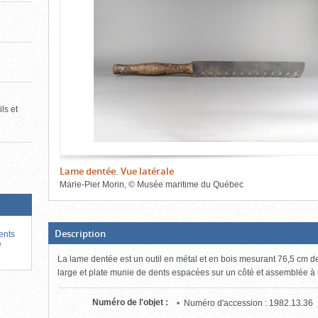
de
le
l'onglet
«
contenu)
Images
»
ls et
Lame dentée. Vue latérale
Marie-Pier Morin
,
©
Musée maritime du Québec
Fin
du
bloc
d'onglets
(Boite
Description
ents
ouverte,
e
cliquer
La lame dentée est un outil en métal et en bois mesurant 76,5 cm 
pour
fermer)
large et plate munie de dents espacées sur un côté et assemblée à
Numéro de l'objet
:
Numéro d'accession : 1982.13.36