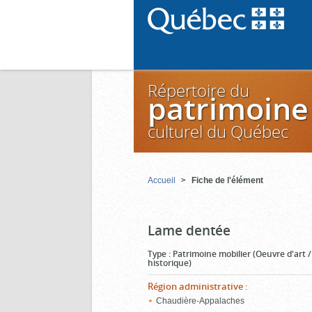
Répertoire du
patrimoine
culturel du Québec
Accueil
Fiche de l'élément
Lame dentée
Type
:
Patrimoine mobilier (Oeuvre d'art 
historique)
Région administrative
:
Chaudière-Appalaches