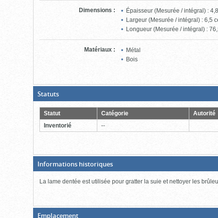
Dimensions
:
Épaisseur (Mesurée / intégral) : 4,
Largeur (Mesurée / intégral) : 6,5 
Longueur (Mesurée / intégral) : 76,
Matériaux
:
Métal
Bois
(Boite
Statuts
ouverte,
cliquer
pour
Statut
Catégorie
Autorité
fermer)
Inventorié
--
(Boite
Informations historiques
fermée,
cliquer
La lame dentée est utilisée pour gratter la suie et nettoyer les brûle
pour
ouvrir)
(Boite
Emplacement