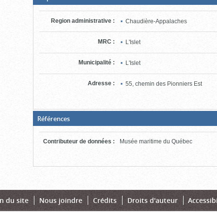
fermée,
cliquer
pour
Region administrative
:
Chaudière-Appalaches
ouvrir)
MRC
:
L'Islet
Municipalité
:
L'Islet
Adresse
:
55, chemin des Pionniers Est
(Boite
Références
fermée,
cliquer
pour
Contributeur de données
:
Musée maritime du Québec
ouvrir)
n du site
Nous joindre
Crédits
Droits d'auteur
Accessibi