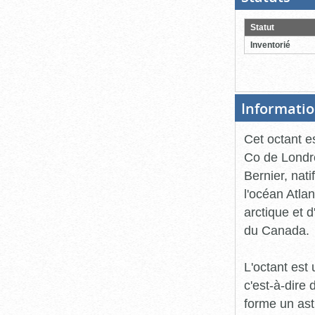
ouver
cliqu
pour
Statut
ferme
Inventorié
Informatio
Cet octant e
Co de Londre
Bernier, nati
l'océan Atlan
arctique et 
du Canada.
L'octant est 
c'est-à-dire
forme un ast