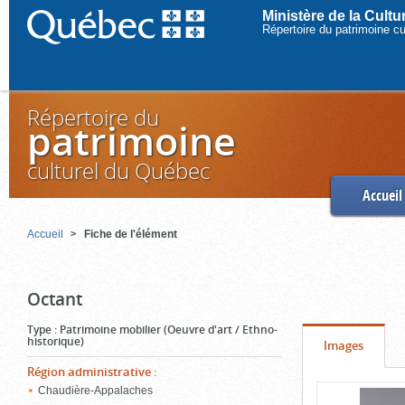
Ministère de la Cult
Répertoire du patrimoine c
Répertoire du
patrimoine
culturel du Québec
Accueil
Accueil
Fiche de l'élément
Octant
Type
:
Patrimoine mobilier (Oeuvre d'art / Ethno-
historique)
Onglet
(cliquer
Images
pour
Région administrative
:
Contenu
Chaudière-Appalaches
voir