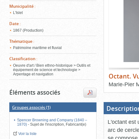
de
Municipalité
:
le
l'onglet
«
L'Islet
conten
Images
Date
:
»
1867 (Production)
Thématique
:
Patrimoine maritime et fluvial
Classification
:
Oeuvre d'art / Bien ethno-historique > Outils et
équipement de science et technologie >
Octant. V
Arpentage et navigation
Marie-Pier 
Éléments associés
Fin
du
bloc
d'onglets
Descriptio
Groupes associés
(1)
Spencer Browning and Company (1840 –
L'octant est
1870)
-
Sujet de l'inscription, Fabricant(e)
arc de cercl
Voir la liste
se compose d