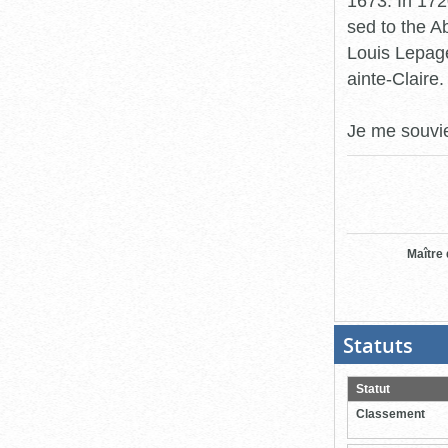
1673. In 172
sed to the A
Louis Lepag
ainte-Claire.
Je me souvi
Maître
Statuts
(Boit
ouver
cliqu
pour
Statut
ferme
Classement