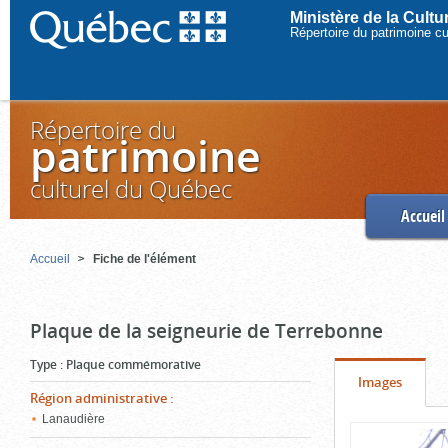
Ministère de la Cult
Répertoire du patrimoine c
Répertoire du
patrimoine
culturel du Québec
Accueil
Accueil
Fiche de l'élément
Plaque de la seigneurie de Terrebonne
Type
:
Plaque commémorative
Onglet
(cliquer
Images
Région administrative
:
pour
Lanaudière
Contenu
voir