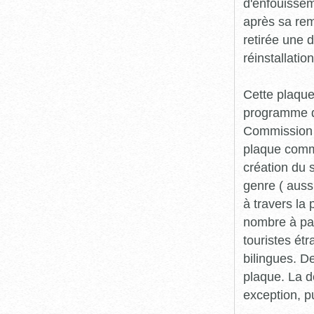
d'enfouisse
après sa rem
retirée une d
réinstallatio
Cette plaque
programme de
Commission 
plaque commé
création du 
genre ( auss
à travers la 
nombre à par
touristes ét
bilingues. D
plaque. La 
exception, p