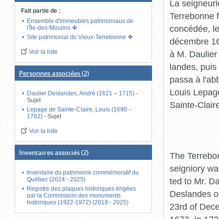
La seigneuri
Fait partie de
:
Terrebonne f
Ensemble d'immeubles patrimoniaux de
concédée, l
l'Île-des-Moulins
Site patrimonial du Vieux-Terrebonne
décembre 1
Voir la liste
à M. Daulier
landes, puis 
Personnes associées
(2)
passa à l'ab
Louis Lepag
Daulier Deslandes, André (1621 – 1715)
-
Sujet
Sainte-Clair
Lepage de Sainte-Claire, Louis (1690 –
1762)
-
Sujet
Voir la liste
Inventaires associés
(2)
The Terrebo
seigniory wa
Inventaire du patrimoine commémoratif du
ted to Mr. Da
Québec (2024 - 2025)
Registre des plaques historiques érigées
Deslandes o
par la Commission des monuments
historiques (1922-1972) (2019 - 2025)
23rd of Dec