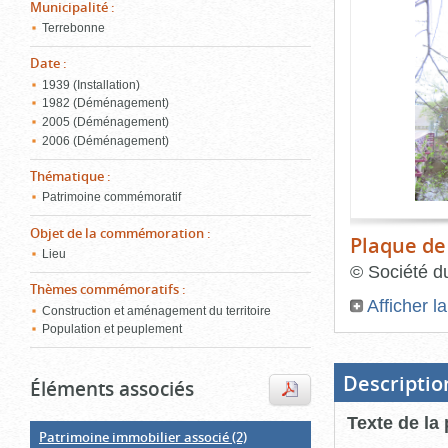
de
Municipalité
:
le
l'onglet
Terrebonne
«
conten
Images
Date
:
»
1939 (Installation)
1982 (Déménagement)
2005 (Déménagement)
2006 (Déménagement)
Thématique
:
Patrimoine commémoratif
Objet de la commémoration
:
Plaque de
Lieu
©
Société du
Thèmes commémoratifs
:
Afficher l
Construction et aménagement du territoire
Population et peuplement
Fin
du
bloc
d'onglets
Descriptio
Éléments associés
Texte de la
Patrimoine immobilier associé
(2)