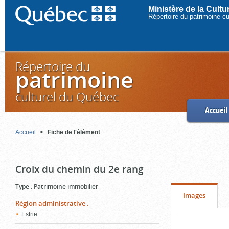
Ministère de la Cult
Répertoire du patrimoine c
Répertoire du
patrimoine
culturel du Québec
Accueil
Accueil
Fiche de l'élément
Croix du chemin du 2e rang
Type
:
Patrimoine immobilier
Onglet
(cliquer
Images
Région administrative
:
pour
Estrie
Contenu
voir