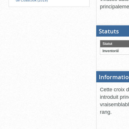
de Coaticook (2019)
principaleme
Statuts
(Boit
ouver
cliqu
pour
Statut
ferme
Inventorié
Informatio
Cette croix 
introduit pr
vraisemblab
rang.