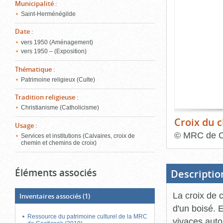
de
Municipalité
:
le
l'onglet
Saint-Herménégilde
«
conten
Images
Date
:
»
vers 1950 (Aménagement)
vers 1950 – (Exposition)
Thématique
:
Patrimoine religieux (Culte)
Tradition religieuse
:
Christianisme (Catholicisme)
Croix du 
Usage
:
©
MRC de C
Services et institutions (Calvaires, croix de
chemin et chemins de croix)
Fin
du
bloc
Éléments associés
d'onglets
Descriptio
La croix de 
Inventaires associés
(1)
d'un boisé. 
Ressource du patrimoine culturel de la MRC
vivaces aut