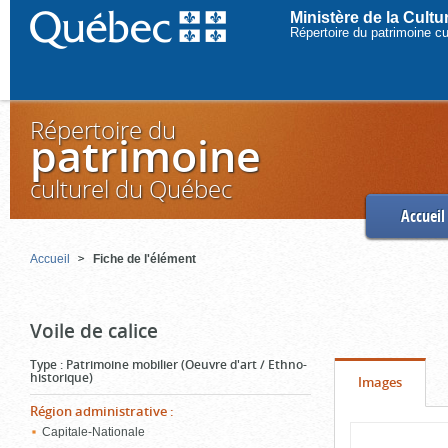
Ministère de la Cult
Répertoire du patrimoine c
Répertoire du
patrimoine
culturel du Québec
Accueil
Accueil
Fiche de l'élément
Voile de calice
Type
:
Patrimoine mobilier (Oeuvre d'art / Ethno-
historique)
Onglet
(cliquer
Images
pour
Région administrative
:
Contenu
Capitale-Nationale
voir