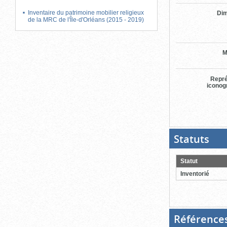
Inventaire du patrimoine mobilier religieux
Di
de la MRC de l'Île-d'Orléans (2015 - 2019)
M
Repré
iconog
Statuts
(Boit
ouver
cliqu
pour
Statut
ferme
Inventorié
Référence