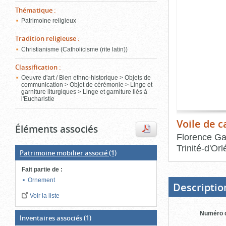
de
Thématique
:
le
l'onglet
«
Patrimoine religieux
conten
Images
Tradition religieuse
:
»
Christianisme (Catholicisme (rite latin))
Classification
:
Oeuvre d'art / Bien ethno-historique > Objets de
communication > Objet de cérémonie > Linge et
garniture liturgiques > Linge et garniture liés à
l'Eucharistie
Voile de c
Éléments associés
Florence Ga
Trinité-d'Or
Patrimoine mobilier associé
(1)
Fin
Fait partie de
:
du
bloc
Ornement
d'onglets
Descriptio
Voir la liste
Numéro d
Inventaires associés
(1)