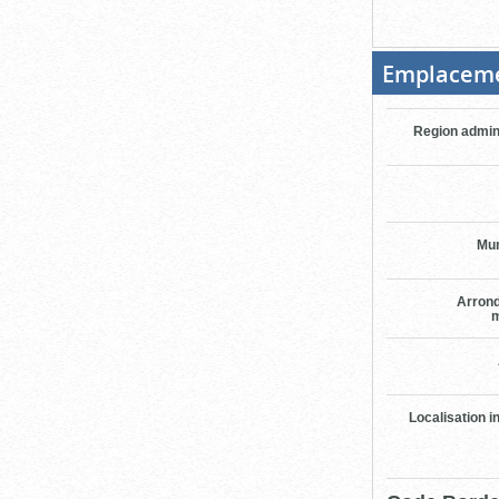
Emplacem
Region admin
Mun
Arron
m
Localisation i