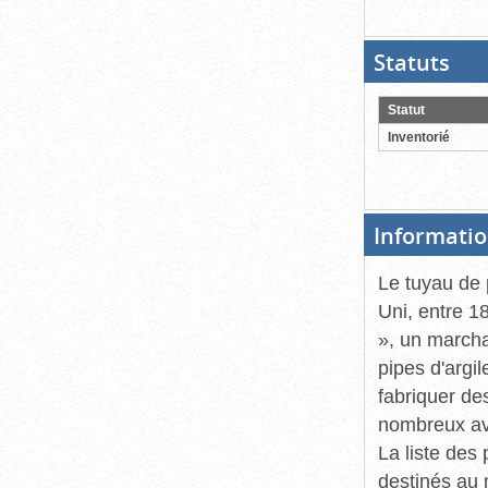
Statuts
(Boit
ouver
cliqu
pour
Statut
ferme
Inventorié
Informatio
Le tuyau de 
Uni, entre 1
», un marcha
pipes d'argil
fabriquer de
nombreux av
La liste des
destinés au 