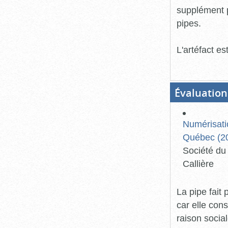
supplément p
pipes.
L'artéfact e
Évaluation
Numérisati
Québec (20
Société du 
Callière
La pipe fait
car elle con
raison social