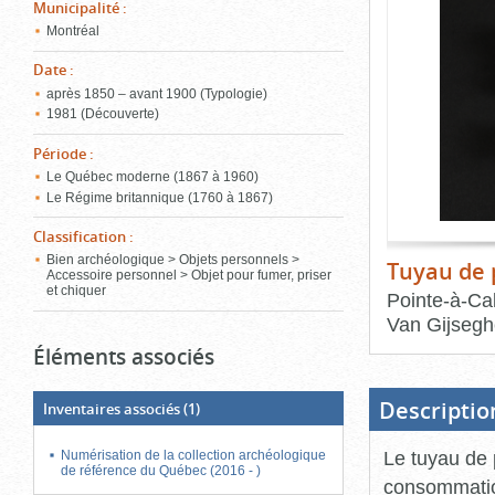
de
Municipalité
:
le
l'onglet
Montréal
«
conten
Images
Date
:
»
après 1850 – avant 1900 (Typologie)
1981 (Découverte)
Période
:
Le Québec moderne (1867 à 1960)
Le Régime britannique (1760 à 1867)
Classification
:
Bien archéologique > Objets personnels >
Tuyau de 
Accessoire personnel > Objet pour fumer, priser
et chiquer
Pointe-à-Cal
Van Gijseg
Éléments associés
Fin
du
bloc
d'onglets
Descriptio
Inventaires associés
(1)
Le tuyau de p
Numérisation de la collection archéologique
de référence du Québec (2016 - )
consommation