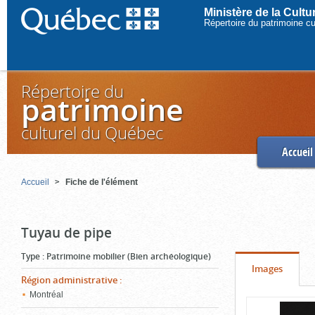
Ministère de la Cult
Répertoire du patrimoine c
Répertoire du
patrimoine
culturel du Québec
Accueil
Accueil
Fiche de l'élément
Tuyau de pipe
Type
:
Patrimoine mobilier (Bien archéologique)
Onglet
(cliquer
Images
Région administrative
:
pour
Montréal
Contenu
voir