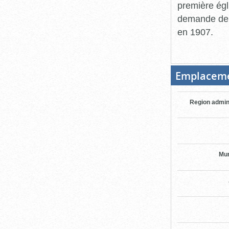
première égli
demande de l
en 1907.
Emplacem
Region admin
Mun