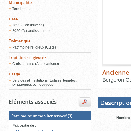
de
Municipalité
:
le
l'onglet
Terrebonne
«
conten
Images
Date
:
»
1895 (Construction)
2020 (Agrandissement)
Thématique
:
Patrimoine religieux (Culte)
Tradition religieuse
:
Christianisme (Anglicanisme)
Ancienne 
Usage
:
Bergeron Ga
Services et institutions (Églises, temples,
synagogues et mosquées)
Fin
du
bloc
Éléments associés
d'onglets
Descriptio
Patrimoine immobilier associé
(3)
Nombre 
Fait partie de
: