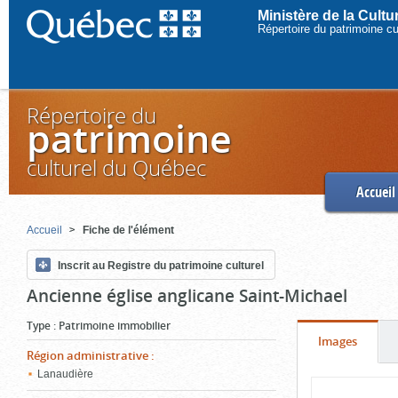
Ministère de la Cult
Répertoire du patrimoine c
Répertoire du
patrimoine
culturel du Québec
Accueil
Accueil
Fiche de l'élément
Inscrit au Registre du patrimoine culturel
Ancienne église anglicane Saint-Michael
Type
:
Patrimoine immobilier
Onglet
(cliquer
Images
Région administrative
:
pour
Lanaudière
Contenu
voir