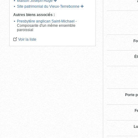
Maison Joseph-Augé
Site patrimonial du Vieux-Terrebonne
Autres biens associés
:
Presbytère anglican Saint-Michael
-
Composante d'un même ensemble
paroissial
Voir la liste
Fo
Él
Porte p
F
Lu