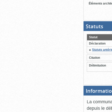
Éléments archit
Statuts
(Boit
ouver
cliqu
pour
Statut
ferme
Déclaration
Statuts antér
Citation
Délimitation
Informatio
La communau
depuis le déb