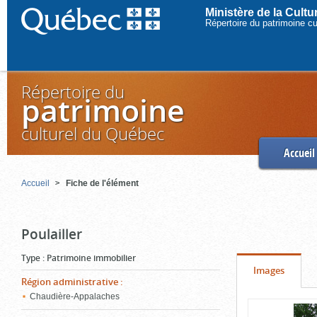
Ministère de la Cult
Répertoire du patrimoine c
Répertoire du
patrimoine
culturel du Québec
Accueil
Accueil
Fiche de l'élément
Poulailler
Type
:
Patrimoine immobilier
Onglet
(cliquer
Images
Région administrative
:
pour
Chaudière-Appalaches
Contenu
voir