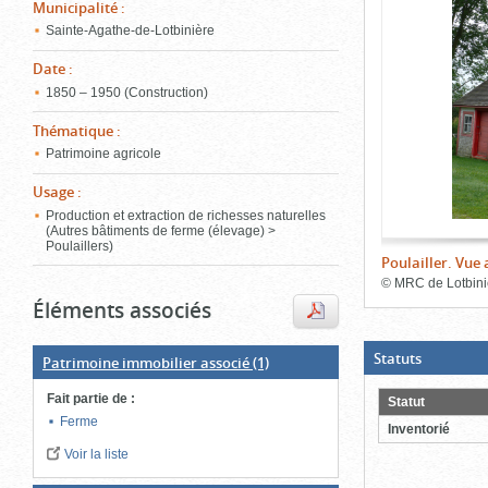
de
Municipalité
:
le
l'onglet
Sainte-Agathe-de-Lotbinière
«
conten
Images
Date
:
»
1850 – 1950 (Construction)
Thématique
:
Patrimoine agricole
Usage
:
Production et extraction de richesses naturelles
(Autres bâtiments de ferme (élevage) >
Poulaillers)
Poulailler. Vue
©
MRC de Lotbini
Éléments associés
Fin
du
bloc
d'onglets
(Boite
Statuts
Patrimoine immobilier associé
(1)
ouverte,
cliquer
Fait partie de
:
pour
Statut
fermer)
Ferme
Inventorié
Voir la liste