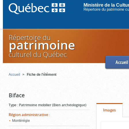
Ministère de la Cult
Répertoire du patrimoine c
Répertoire du
patrimoine
culturel du Québec
Accueil
Accueil
Fiche de l'élément
Biface
Type
:
Patrimoine mobilier (Bien archéologique)
Onglet
(cliquer
Images
Région administrative
:
pour
Montérégie
Contenu
voir