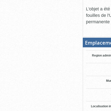
L'objet a ét
fouilles de l
permanente 
Emplacem
Region admin
Mun
Localisation i