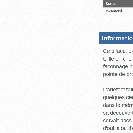
pour
Statut
ferme
Inventorié
Informatio
Ce biface, d
taillé en che
façonnage pr
pointe de pro
L'artéfact fa
quelques cen
dans le mêm
sa découverte
servait poss
d'outils ou d