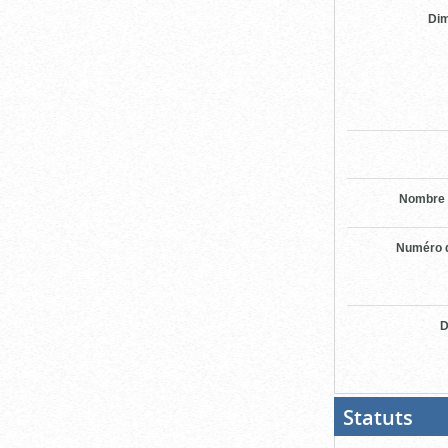
Di
Nombre 
Numéro d
D
Statuts
(Boit
ouver
cliqu