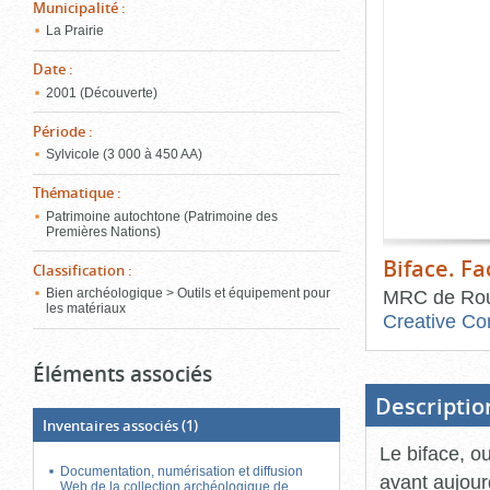
de
Municipalité
:
le
l'onglet
La Prairie
«
conten
Images
Date
:
»
2001 (Découverte)
Période
:
Sylvicole (3 000 à 450 AA)
Thématique
:
Patrimoine autochtone (Patrimoine des
Premières Nations)
Biface. Fa
Classification
:
MRC de Rou
Bien archéologique > Outils et équipement pour
les matériaux
Creative Co
Fin
Éléments associés
du
bloc
d'onglets
Descriptio
Inventaires associés
(1)
Le biface, o
Documentation, numérisation et diffusion
avant aujourd
Web de la collection archéologique de