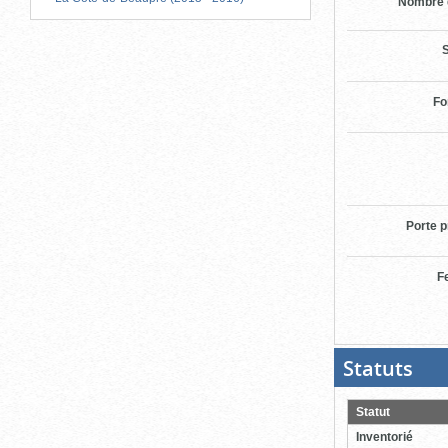
Nombre 
S
Fo
Porte p
F
Statuts
(Boit
ouver
cliqu
pour
Statut
ferme
Inventorié