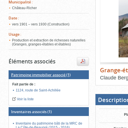
de
Municipalité
:
le
l'onglet
Château-Richer
«
conten
Images
Date
:
»
vers 1901 – vers 1930 (Construction)
Usage
:
Production et extraction de richesses naturelles
(Granges, granges-étables et étables)
Éléments associés
Grange-ét
Patrimoine immobilier associé
(1)
Claude Ber
Fait partie de
:
Fin
du
1124, route de Saint-Achillée
bloc
d'onglets
Descriptio
Voir la liste
Inventaires associés
(1)
Pl
Inventaire du patrimoine bâti de la MRC de
La Côte-de-Beaupré (2015 - 2016)