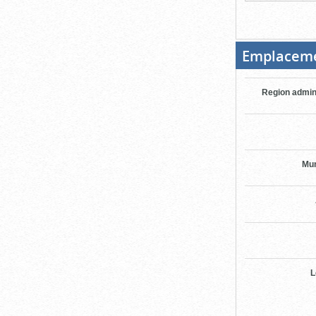
Emplacem
Region admin
Mun
L