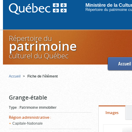
Ministère de la Cult
Répertoire du patrimoine c
Répertoire du
patrimoine
culturel du Québec
Accueil
Accueil
Fiche de l'élément
Grange-étable
Type
:
Patrimoine immobilier
Onglet
(cliquer
Images
Région administrative
:
pour
Capitale-Nationale
Contenu
voir