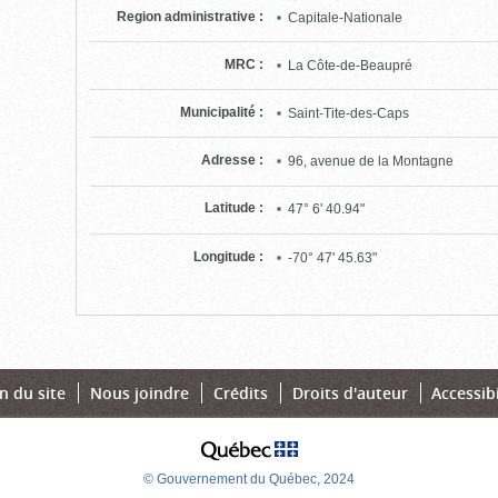
pour
Region administrative
:
Capitale-Nationale
ouvrir)
MRC
:
La Côte-de-Beaupré
Municipalité
:
Saint-Tite-des-Caps
Adresse
:
96, avenue de la Montagne
Latitude
:
47° 6' 40.94"
Longitude
:
-70° 47' 45.63"
n du site
Nous joindre
Crédits
Droits d'auteur
Accessibi
© Gouvernement du Québec, 2024