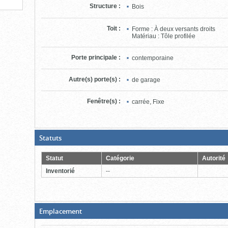
Structure
:
Bois
Toit
:
Forme : À deux versants droits
Matériau : Tôle profilée
Porte principale
:
contemporaine
Autre(s) porte(s)
:
de garage
Fenêtre(s)
:
carrée, Fixe
(Boite
Statuts
ouverte,
cliquer
pour
Statut
Catégorie
Autorité
fermer)
Inventorié
--
(Boite
Emplacement
fermée,
cliquer