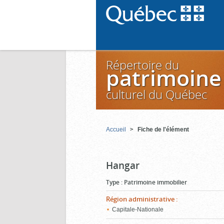
Répertoire du
patrimoine
culturel du Québec
Accueil
Fiche de l'élément
Hangar
Type
:
Patrimoine immobilier
Région administrative
:
Capitale-Nationale