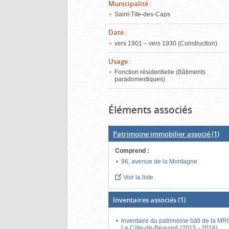
Municipalité
:
Saint-Tite-des-Caps
Date
:
vers 1901 – vers 1930 (Construction)
Usage
:
Fonction résidentielle (Bâtiments
paradomestiques)
Éléments associés
Patrimoine immobilier associé
(1)
Comprend
:
96, avenue de la Montagne
Voir la liste
Inventaires associés
(1)
Inventaire du patrimoine bâti de la M
La Côte-de-Beaupré (2015 - 2016)