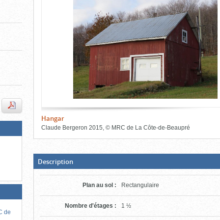
de
le
le
l'onglet
«
contenu)
contenu)
Images
»
Hangar
Claude Bergeron
2015
,
©
MRC de La Côte-de-Beaupré
Fin
du
bloc
d'onglets
(Boite
Description
ouverte,
cliquer
pour
Plan au sol
:
Rectangulaire
fermer)
Nombre d'étages
:
1 ½
RC de