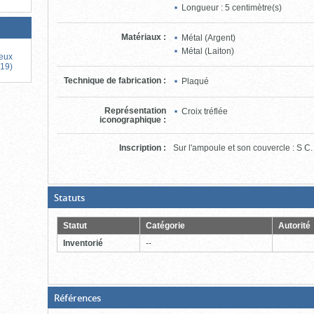
Longueur : 5 centimètre(s)
Matériaux
:
Métal (Argent)
Métal (Laiton)
ieux
019)
Technique de fabrication
:
Plaqué
Représentation
Croix tréflée
iconographique
:
Inscription
:
Sur l'ampoule et son couvercle : S C.
(Boite
Statuts
ouverte,
cliquer
pour
Statut
Catégorie
Autorité
fermer)
Inventorié
--
(Boite
Références
fermée,