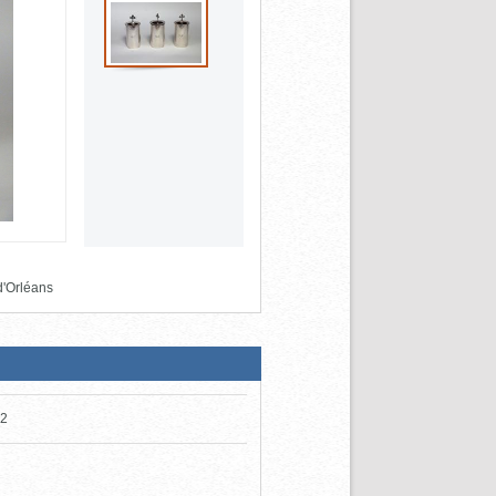
d'Orléans
-2