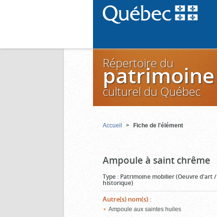
Répertoire du
patrimoine
culturel du Québec
Accueil
Fiche de l'élément
Ampoule à saint chrême
Type
:
Patrimoine mobilier (Oeuvre d'art 
historique)
Autre(s) nom(s)
:
Ampoule aux saintes huiles