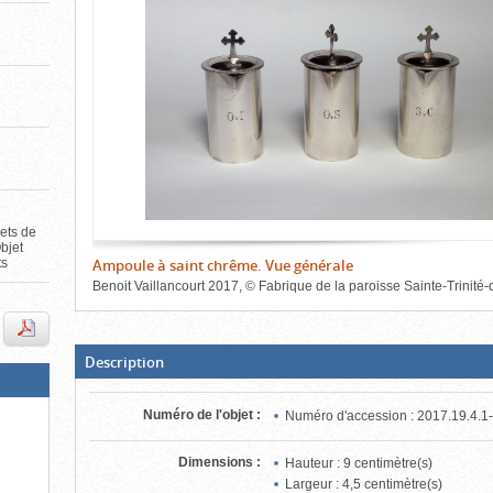
de
le
l'onglet
«
contenu)
Images
»
jets de
bjet
ts
Ampoule à saint chrême. Vue générale
Benoit Vaillancourt
2017
,
©
Fabrique de la paroisse Sainte-Trinité-
Fin
du
bloc
d'onglets
(Boite
Description
ouverte,
cliquer
pour
Numéro de l'objet
:
Numéro d'accession : 2017.19.4.1
fermer)
Dimensions
:
Hauteur : 9 centimètre(s)
Largeur : 4,5 centimètre(s)