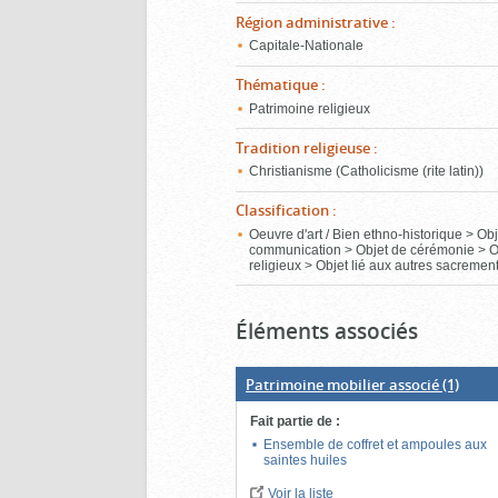
Région administrative
:
Capitale-Nationale
Thématique
:
Patrimoine religieux
Tradition religieuse
:
Christianisme (Catholicisme (rite latin))
Classification
:
Oeuvre d'art / Bien ethno-historique > Ob
communication > Objet de cérémonie > O
religieux > Objet lié aux autres sacremen
Éléments associés
Patrimoine mobilier associé
(1)
Fait partie de
:
Ensemble de coffret et ampoules aux
saintes huiles
Voir la liste