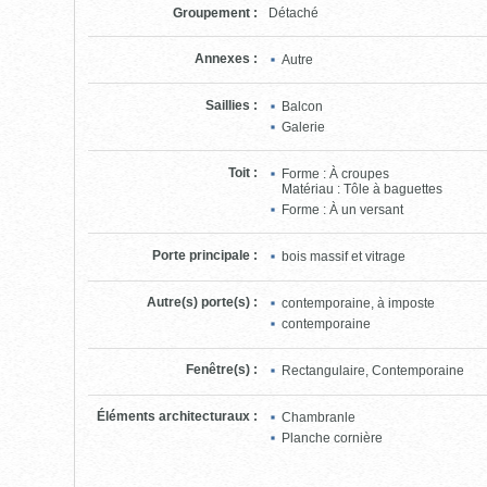
Groupement
:
Détaché
Annexes
:
Autre
Saillies
:
Balcon
Galerie
Toit
:
Forme : À croupes
Matériau : Tôle à baguettes
Forme : À un versant
Porte principale
:
bois massif et vitrage
Autre(s) porte(s)
:
contemporaine, à imposte
contemporaine
Fenêtre(s)
:
Rectangulaire, Contemporaine
Éléments architecturaux
:
Chambranle
Planche cornière