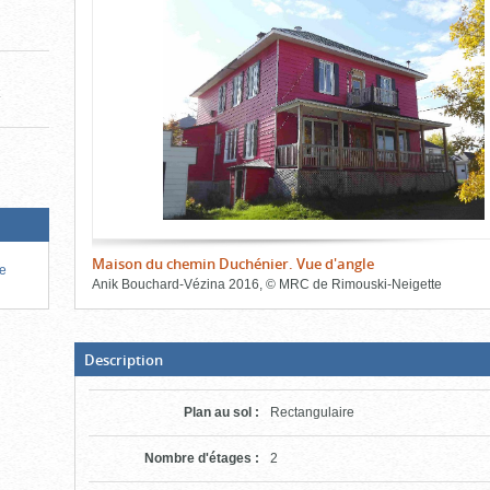
de
le
l'onglet
«
contenu)
Images
»
t
Maison du chemin Duchénier. Vue d'angle
de
Anik Bouchard-Vézina
2016
,
©
MRC de Rimouski-Neigette
Fin
du
bloc
d'onglets
(Boite
Description
ouverte,
cliquer
pour
Plan au sol
:
Rectangulaire
fermer)
Nombre d'étages
:
2