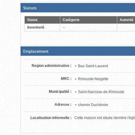
(Boite
Statuts
ouverte,
cliquer
pour
Statut
Catégorie
Autorité
fermer)
Inventorié
--
(Boite
Emplacement
fermée,
cliquer
pour
Region administrative
:
Bas-Saint-Laurent
ouvrir)
MRC
:
Rimouski-Neigette
Municipalité
:
Saint-Narcisse-de-Rimouski
Adresse
:
chemin Duchénier
Localisation informelle
:
Cette maison est située derrière l'ég