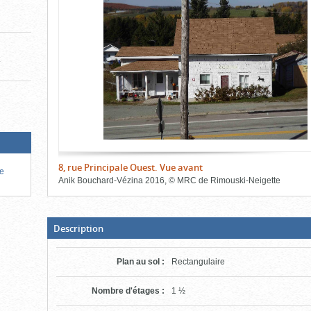
de
le
l'onglet
«
contenu)
Images
»
t
8, rue Principale Ouest. Vue avant
de
Anik Bouchard-Vézina
2016
,
©
MRC de Rimouski-Neigette
Fin
du
bloc
d'onglets
(Boite
Description
ouverte,
cliquer
pour
Plan au sol
:
Rectangulaire
fermer)
Nombre d'étages
:
1 ½