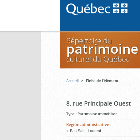
Répertoire du
patrimoine
culturel du Québec
Accueil
Fiche de l'élément
8, rue Principale Ouest
Type
:
Patrimoine immobilier
Région administrative
:
Bas-Saint-Laurent