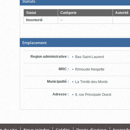
(Boite
Statuts
ouverte,
cliquer
pour
Statut
Catégorie
Autorité
fermer)
Inventorié
--
(Boite
Emplacement
fermée,
cliquer
pour
Region administrative
:
Bas-Saint-Laurent
ouvrir)
MRC
:
Rimouski-Neigette
Municipalité
:
La Trinité-des-Monts
Adresse
:
8, rue Principale Ouest
n du site
Nous joindre
Crédits
Droits d'auteur
Accessibi