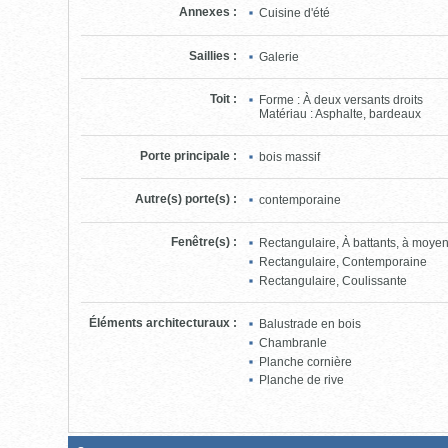
Annexes
:
Cuisine d'été
Saillies
:
Galerie
Toit
:
Forme : À deux versants droits
Matériau : Asphalte, bardeaux
Porte principale
:
bois massif
Autre(s) porte(s)
:
contemporaine
Fenêtre(s)
:
Rectangulaire, À battants, à moye
Rectangulaire, Contemporaine
Rectangulaire, Coulissante
Éléments architecturaux
:
Balustrade en bois
Chambranle
Planche cornière
Planche de rive