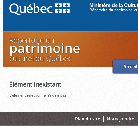
Ministère de la Cult
Répertoire du patrimoine c
Répertoire du
patrimoine
culturel du Québec
Accueil
Élément inexistant
L'élément sélectionné n'existe pas.
Plan du site
Nous joindre