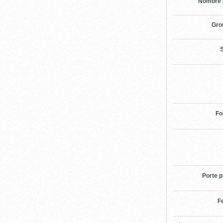
Nombre 
Gro
S
Fo
Porte p
F