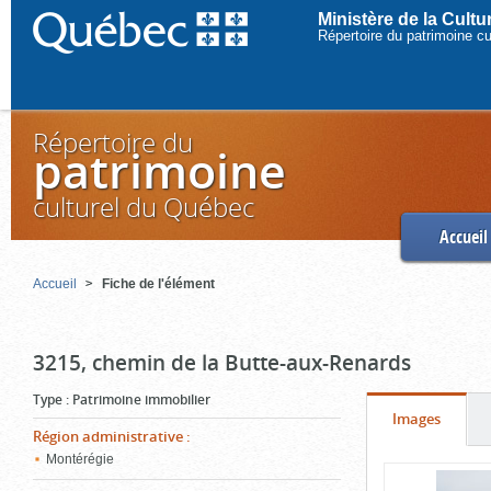
Ministère de la Cult
Répertoire du patrimoine c
Répertoire du
patrimoine
culturel du Québec
Accueil
Accueil
Fiche de l'élément
3215, chemin de la Butte-aux-Renards
Type
:
Patrimoine immobilier
Onglet
(cliquer
Images
Région administrative
:
pour
Montérégie
Contenu
voir