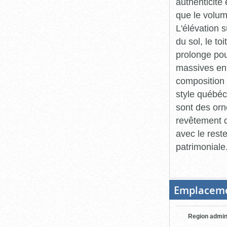
authenticité
que le volum
L'élévation 
du sol, le t
prolonge pou
massives en 
composition 
style québéc
sont des orn
revêtement du
avec le rest
patrimoniale
Emplacem
Region admin