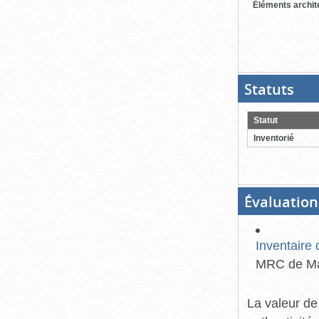
Éléments archit
Statuts
(Boit
ouver
cliqu
pour
Statut
ferme
Inventorié
Évaluation
Inventaire 
MRC de Mar
La valeur de