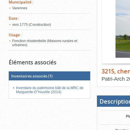
de
Municipalité
:
le
l'onglet
Varennes
«
conten
Images
Date
:
»
vers 1775 (Construction)
Usage
:
Fonction résidentielle (Maisons rurales et
urbaines)
Éléments associés
3215, che
Inventaires associés
(1)
Patri-Arch
2
Inventaire du patrimoine bâti de la MRC de
Fin
du
Marguerite-D'Youville (2014)
bloc
d'onglets
Descriptio
Pl