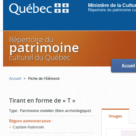
Ministère de la Cult
Répertoire du patrimoine c
Répertoire du
patrimoine
culturel du Québec
Accueil
Accueil
Fiche de l'élément
Tirant en forme de « T »
Type
:
Patrimoine mobilier (Bien archéologique)
Onglet
(cliquer
Images
Région administrative
:
pour
Capitale-Nationale
Contenu
voir