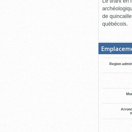
Le tirant en 
archéologiqu
de quincaill
québécois.
Emplacem
Region admin
Mun
Arron
m