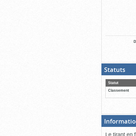
D
Statuts
(Boit
ouver
cliqu
pour
Statut
ferme
Classement
Informatio
Le tirant en