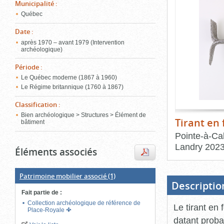
de
Municipalité
:
le
l'onglet
Québec
«
conten
Images
Date
:
»
après 1970 – avant 1979 (Intervention
archéologique)
Période
:
Le Québec moderne (1867 à 1960)
Le Régime britannique (1760 à 1867)
Classification
:
Bien archéologique > Structures > Élément de
Tirant en 
bâtiment
Pointe-à-Cal
Landry
202
Éléments associés
Fin
du
Patrimoine mobilier associé
(1)
bloc
d'onglets
Descriptio
Fait partie de
:
Collection archéologique de référence de
Le tirant en 
Place-Royale
datant probab