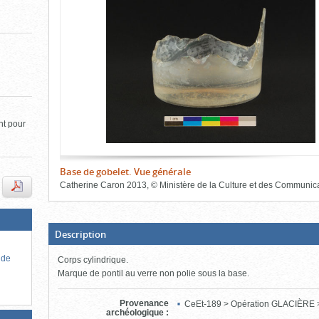
de
le
l'onglet
«
contenu)
Images
»
nt pour
s
Base de gobelet. Vue générale
Catherine Caron
2013
,
©
Ministère de la Culture et des Communic
Fin
du
bloc
d'onglets
(Boite
Description
ouverte,
cliquer
 de
Corps cylindrique.
pour
fermer)
Marque de pontil au verre non polie sous la base.
Provenance
CeEt-189 > Opération GLACIÈRE 
archéologique
: