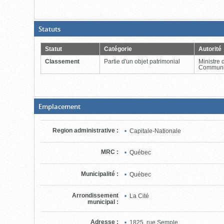
(Boite
Statuts
ouverte,
cliquer
pour
Statut
Catégorie
Autorité
fermer)
Classement
Partie d'un objet patrimonial
Ministre 
Communi
(Boite
Emplacement
fermée,
cliquer
pour
Region administrative
:
Capitale-Nationale
ouvrir)
MRC
:
Québec
Municipalité
:
Québec
Arrondissement
La Cité
municipal
:
Adresse
:
1825, rue Semple