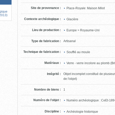
Site de provenance
:
Place-Royale: Maison Milot
ogique
 2013)
Contexte archéologique
:
Glacière
Lieu de production
:
Europe > Royaume-Uni
Type de fabrication
:
Artisanal
Technique de fabrication
:
Soufflé au moule
Matériaux
:
Verre - verre incolore au plomb (Br
Intégrité
:
Objet incomplet constitué de plusie
de l'objet)
Nombre de biens
:
1
Numéro de l'objet
:
Numéro archéologique : CeEt-1
Discipline
:
Archéologie historique