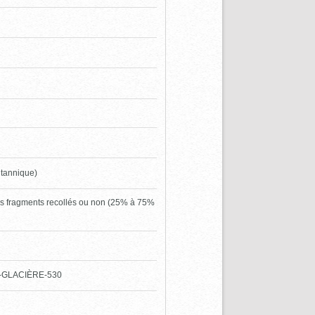
itannique)
urs fragments recollés ou non (25% à 75%
89-GLACIÈRE-530