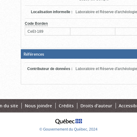
Localisation informelle
:
Laboratoire et Réserve d'archéolog
Code Borden
CeEt-189
(Boite
Références
fermée,
cliquer
pour
Contributeur de données
:
Laboratoire et Réserve d'archéolog
ouvrir)
n du site
Nous joindre
Crédits
Droits d'auteur
Accessibi
© Gouvernement du Québec, 2024