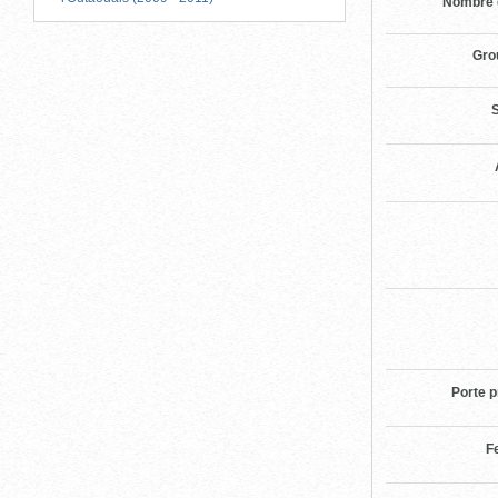
Nombre 
Gro
S
Porte p
F