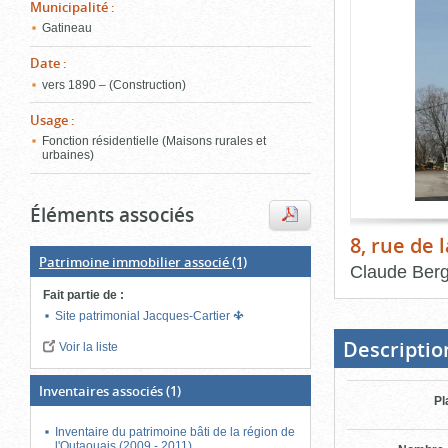
de
Municipalité
:
le
l'onglet
Gatineau
«
conten
Images
Date
:
»
vers 1890 – (Construction)
Usage
:
Fonction résidentielle (Maisons rurales et
urbaines)
Éléments associés
8, rue de 
Patrimoine immobilier associé
(1)
Claude Ber
Fait partie de
:
Fin
du
Site patrimonial Jacques-Cartier
bloc
d'onglets
Descriptio
Voir la liste
Inventaires associés
(1)
Pl
Inventaire du patrimoine bâti de la région de
l'Outaouais (2009 - 2011)