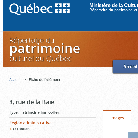
Ministère de la Cult
Répertoire du patrimoine c
Répertoire du
patrimoine
culturel du Québec
Accueil
Accueil
Fiche de l'élément
8, rue de la Baie
Type
:
Patrimoine immobilier
Onglet
(cliquer
Images
Région administrative
:
pour
Outaouais
Contenu
voir