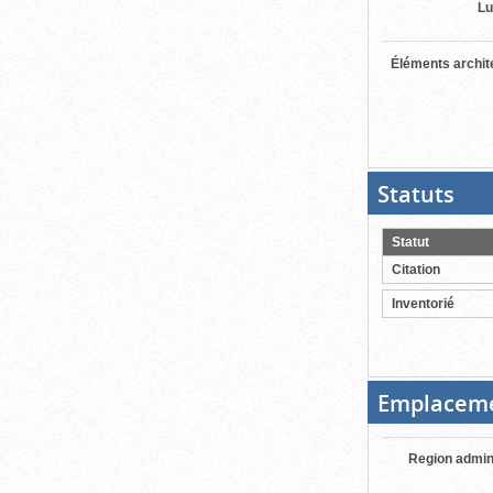
Lu
Éléments archit
Statuts
(Boit
ouver
cliqu
pour
Statut
ferme
Citation
Inventorié
Emplacem
Region admin