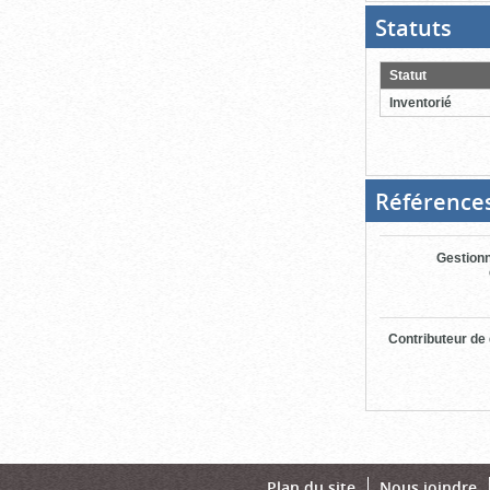
Statuts
(Boit
ouver
cliqu
pour
Statut
ferme
Inventorié
Référence
Gestionn
Contributeur de
Plan du site
Nous joindre