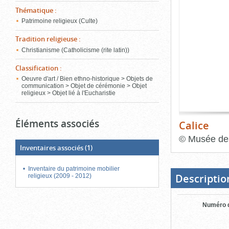
de
Thématique
:
le
l'onglet
«
Patrimoine religieux (Culte)
conten
Images
Tradition religieuse
:
»
Christianisme (Catholicisme (rite latin))
Classification
:
Oeuvre d'art / Bien ethno-historique > Objets de
communication > Objet de cérémonie > Objet
religieux > Objet lié à l'Eucharistie
Éléments associés
Calice
©
Musée des
Inventaires associés
(1)
Fin
du
bloc
Inventaire du patrimoine mobilier
d'onglets
Descriptio
religieux (2009 - 2012)
Numéro d