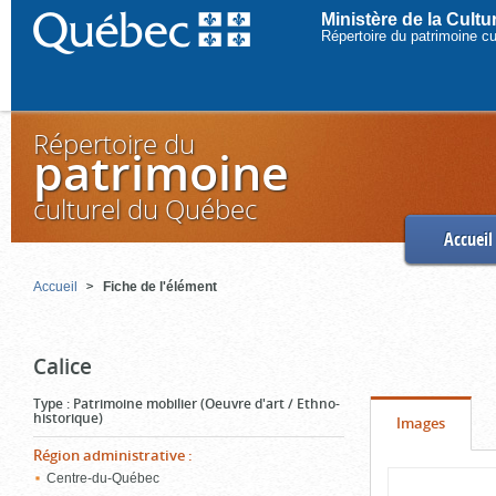
Ministère de la Cult
Répertoire du patrimoine c
Répertoire du
patrimoine
culturel du Québec
Accueil
Accueil
Fiche de l'élément
Calice
Type
:
Patrimoine mobilier (Oeuvre d'art / Ethno-
historique)
Onglet
(cliquer
Images
pour
Région administrative
:
Contenu
Centre-du-Québec
voir