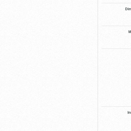
Di
M
In