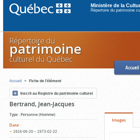
Ministère de la Cult
Répertoire du patrimoine c
Répertoire du
patrimoine
culturel du Québec
Accueil
Accueil
Fiche de l'élément
Inscrit au Registre du patrimoine culturel
Bertrand, Jean-Jacques
Type
:
Personne (Homme)
Onglet
(cliquer
Images
Date
:
pour
1916‑06‑20 – 1973‑02‑22
Contenu
voir