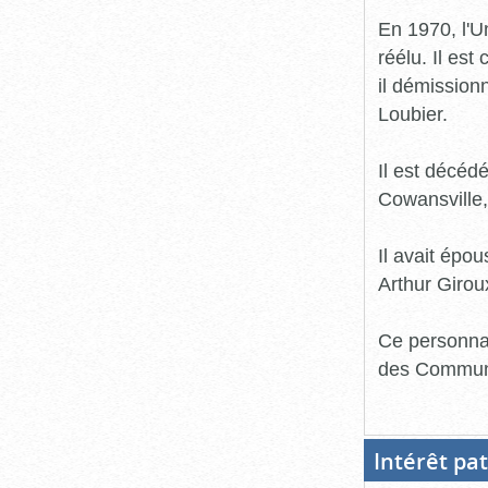
En 1970, l'U
réélu. Il est
il démission
Loubier.
Il est décédé
Cowansville,
Il avait épo
Arthur Giroux
Ce personnag
des Communi
Intérêt pa