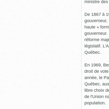
ministre des
De 1867 à 1
gouverneur, 
haute » form
gouverneur.
réforme maje
législatif. L
Québec.
En 1969, Bert
droit de vot
année, le Pa
Québec, auss
libre choix 
de l'Union n
population.