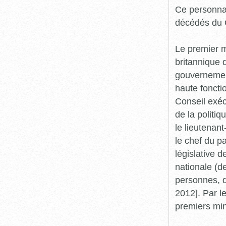
Ce personnag
décédés du Q
Le premier m
britannique d
gouvernement
haute foncti
Conseil exéc
de la politi
le lieutenan
le chef du p
législative 
nationale (d
personnes, d
2012]. Par le
premiers min