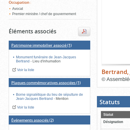
de
Occupation
:
le
l'onglet
Avocat
«
Premier ministre / chef de gouvernement
conten
Images
»
Éléments associés
Patrimoine immobilier associé
(1)
Monument funéraire de Jean-Jacques
Bertrand
-
Lieu d'inhumation
Bertrand,
Voir la liste
©
Assemblée
Plaques commémoratives associées
(1)
Fin
du
Borne signalétique du lieu de sépulture de
bloc
Jean-Jacques Bertrand
-
Mention
d'onglets
Statuts
(Boit
ouver
Voir la liste
cliqu
pour
Statut
ferme
Événements associés
(2)
Désignation