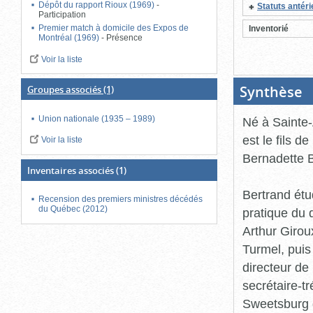
Dépôt du rapport Rioux (1969)
-
Statuts antér
Participation
Premier match à domicile des Expos de
Inventorié
Montréal (1969)
-
Présence
Voir la liste
Synthèse
(B
Groupes associés
(1)
ou
cl
po
Union nationale (1935 – 1989)
Né à Sainte
fe
est le fils d
Voir la liste
Bernadette B
Inventaires associés
(1)
Bertrand étu
Recension des premiers ministres décédés
du Québec (2012)
pratique du 
Arthur Girou
Turmel, puis
directeur de
secrétaire-t
Sweetsburg 