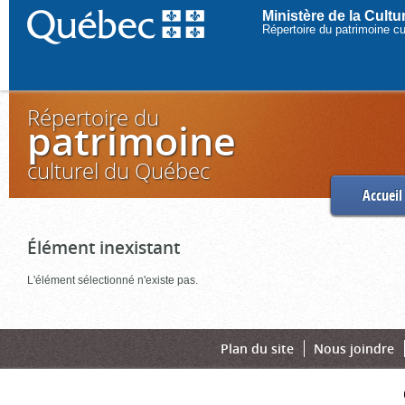
Ministère de la Cult
Répertoire du patrimoine c
Répertoire du
patrimoine
culturel du Québec
Accueil
Élément inexistant
L'élément sélectionné n'existe pas.
Plan du site
Nous joindre