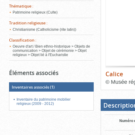
de
Thématique
:
le
l'onglet
«
Patrimoine religieux (Culte)
conten
Images
Tradition religieuse
:
»
Christianisme (Catholicisme (rite latin))
Classification
:
Oeuvre d'art / Bien ethno-historique > Objets de
communication > Objet de cérémonie > Objet
religieux > Objet lié à l'Eucharistie
Éléments associés
Calice
©
Musée rég
Inventaires associés
(1)
Fin
du
bloc
Inventaire du patrimoine mobilier
d'onglets
Descriptio
religieux (2009 - 2012)
Numéro d