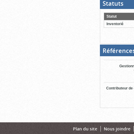
Statuts
(Boit
ouver
cliqu
pour
Statut
ferme
Inventorié
Référence
Gestionn
Contributeur de
Plan du site
Nous joindre