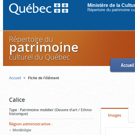
Ministère de la Cult
Répertoire du patrimoine c
Répertoire du
patrimoine
culturel du Québec
Accueil
Accueil
Fiche de l'élément
Calice
Type
:
Patrimoine mobilier (Oeuvre d'art / Ethno-
historique)
Onglet
(cliquer
Images
pour
Région administrative
:
Contenu
Montérégie
voir