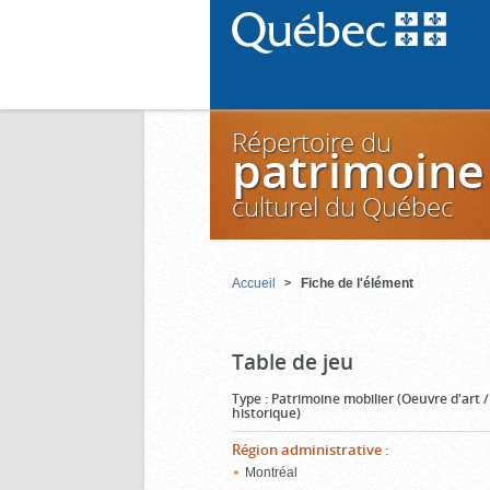
Répertoire du
patrimoine
culturel du Québec
Accueil
Fiche de l'élément
Table de jeu
Type
:
Patrimoine mobilier (Oeuvre d'art 
historique)
Région administrative
:
Montréal