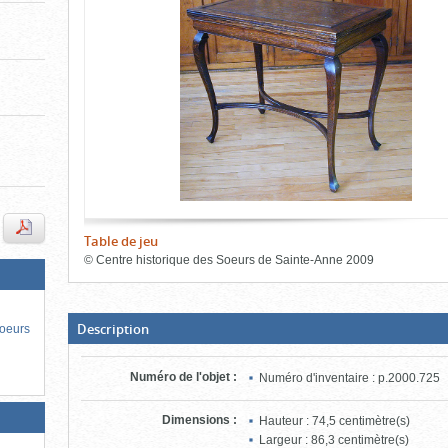
de
le
l'onglet
«
contenu)
Images
»
Table de jeu
©
Centre historique des Soeurs de Sainte-Anne
2009
Fin
du
bloc
d'onglets
(Boite
Description
Soeurs
ouverte,
cliquer
pour
Numéro de l'objet
:
Numéro d'inventaire : p.2000.725
fermer)
Dimensions
:
Hauteur : 74,5 centimètre(s)
Largeur : 86,3 centimètre(s)