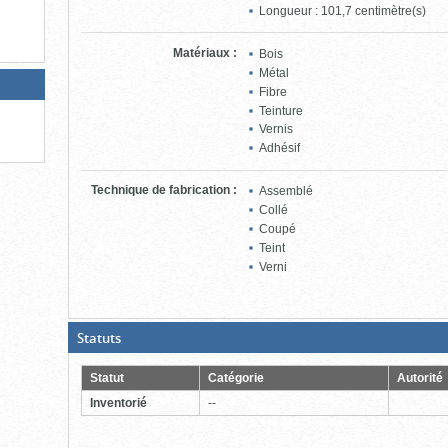
Longueur : 101,7 centimètre(s)
Matériaux
:
Bois
Métal
Fibre
Teinture
Vernis
Adhésif
Technique de fabrication
:
Assemblé
Collé
Coupé
Teint
Verni
(Boite
Statuts
ouverte,
cliquer
pour
Statut
Catégorie
Autorité
fermer)
Inventorié
--