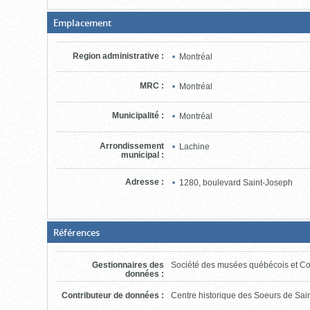
(Boite
Emplacement
fermée,
cliquer
pour
Region administrative
:
Montréal
ouvrir)
MRC
:
Montréal
Municipalité
:
Montréal
Arrondissement
Lachine
municipal
:
Adresse
:
1280, boulevard Saint-Joseph
(Boite
Références
fermée,
cliquer
pour
Gestionnaires des
Société des musées québécois et Con
ouvrir)
données
:
Contributeur de données
:
Centre historique des Soeurs de Sa