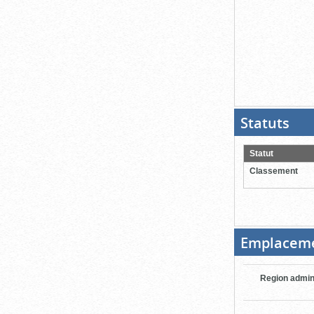
Statuts
(Boit
ouver
cliqu
pour
Statut
ferme
Classement
Emplacem
Region admin