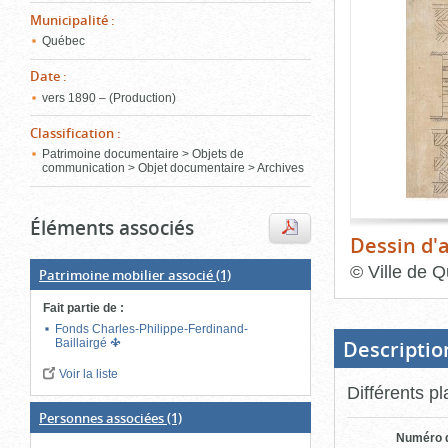
de
Municipalité
:
le
l'onglet
«
Québec
conten
Images
Date
:
»
vers 1890 – (Production)
Classification
:
Patrimoine documentaire > Objets de
communication > Objet documentaire > Archives
Éléments associés
Dessin d'a
©
Ville de Q
Patrimoine mobilier associé
(1)
Fin
Fait partie de
:
du
bloc
Fonds Charles-Philippe-Ferdinand-
d'onglets
Descriptio
Baillairgé
Voir la liste
Différents p
Personnes associées
(1)
Numéro d