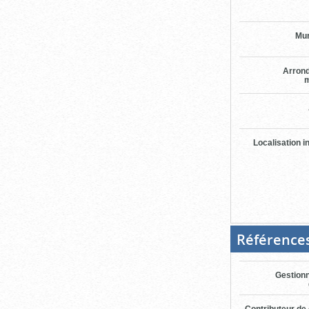
Mun
Arron
m
Localisation i
Référence
Gestionn
Contributeur de