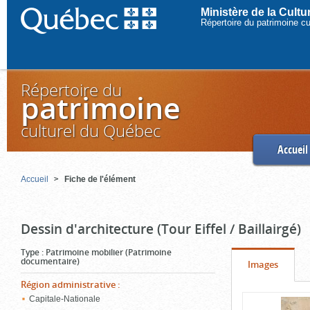
Ministère de la Cult
Répertoire du patrimoine c
Répertoire du
patrimoine
culturel du Québec
Accueil
Accueil
Fiche de l'élément
Dessin d'architecture (Tour Eiffel / Baillairgé)
Type
:
Patrimoine mobilier (Patrimoine
documentaire)
Onglet
(cliquer
Images
pour
Région administrative
:
Contenu
Capitale-Nationale
voir