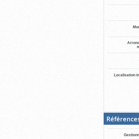
Mun
Arron
m
Localisation i
Référence
Gestionn