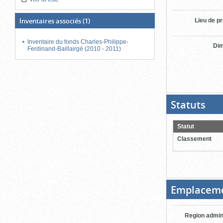
Inventaires associés
(1)
Lieu de p
Inventaire du fonds Charles-Philippe-
Di
Ferdinand-Baillairgé (2010 - 2011)
Statuts
(Boit
ouver
cliqu
pour
Statut
ferme
Classement
Emplacem
Region admin