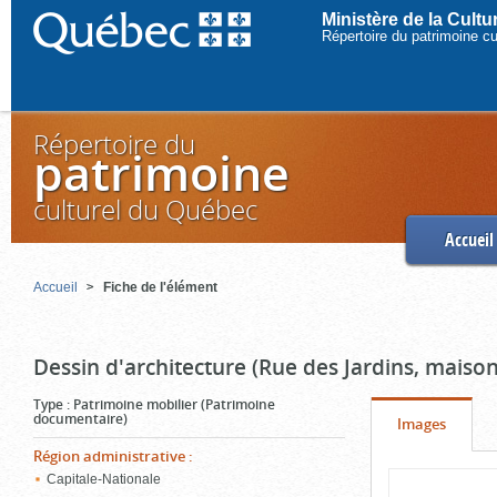
Ministère de la Cult
Répertoire du patrimoine c
Répertoire du
patrimoine
culturel du Québec
Accueil
Accueil
Fiche de l'élément
Dessin d'architecture (Rue des Jardins, maison
Type
:
Patrimoine mobilier (Patrimoine
documentaire)
Onglet
(cliquer
Images
pour
Région administrative
:
Contenu
Capitale-Nationale
voir