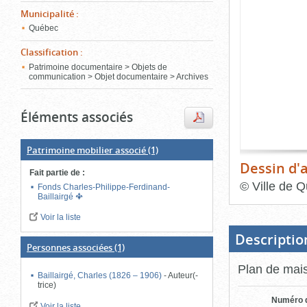
de
Municipalité
:
le
l'onglet
«
Québec
conten
Images
Classification
:
»
Patrimoine documentaire > Objets de
communication > Objet documentaire > Archives
Éléments associés
Patrimoine mobilier associé
(1)
Dessin d'a
Fait partie de
:
©
Ville de Q
Fonds Charles-Philippe-Ferdinand-
Baillairgé
Fin
du
Voir la liste
bloc
d'onglets
Descriptio
Personnes associées
(1)
Plan de mais
Baillairgé, Charles (1826 – 1906)
-
Auteur(-
trice)
Numéro d
Voir la liste