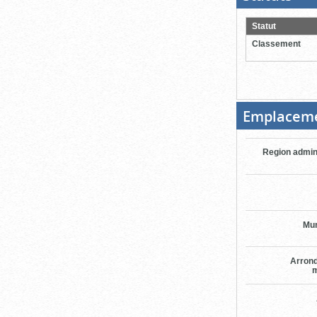
ouver
cliqu
pour
Statut
ferme
Classement
Emplacem
Region admin
Mun
Arron
m