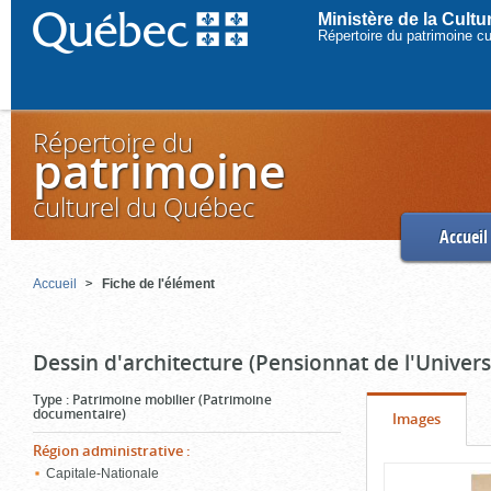
Ministère de la Cult
Répertoire du patrimoine c
Répertoire du
patrimoine
culturel du Québec
Accueil
Accueil
Fiche de l'élément
Dessin d'architecture (Pensionnat de l'Univers
Type
:
Patrimoine mobilier (Patrimoine
documentaire)
Onglet
(cliquer
Images
pour
Région administrative
:
Contenu
Capitale-Nationale
voir