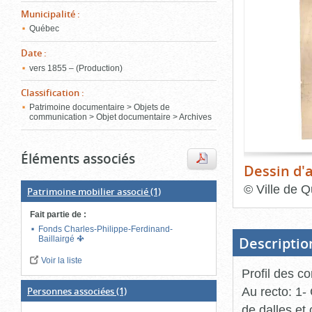
de
Municipalité
:
le
l'onglet
«
Québec
conten
Images
Date
:
»
vers 1855 – (Production)
Classification
:
Patrimoine documentaire > Objets de
communication > Objet documentaire > Archives
Éléments associés
Dessin d'a
©
Ville de Q
Patrimoine mobilier associé
(1)
Fin
Fait partie de
:
du
bloc
Fonds Charles-Philippe-Ferdinand-
d'onglets
Descriptio
Baillairgé
Voir la liste
Profil des c
Au recto: 1-
Personnes associées
(1)
de dalles et 