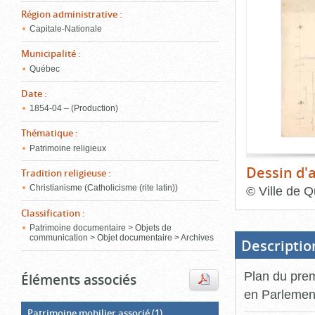
de
Région administrative
:
le
l'onglet
«
Capitale-Nationale
conten
Images
Municipalité
:
»
Québec
Date
:
1854‑04 – (Production)
Thématique
:
Patrimoine religieux
Dessin d'
Tradition religieuse
:
Christianisme (Catholicisme (rite latin))
©
Ville de Q
Classification
:
Fin
du
Patrimoine documentaire > Objets de
bloc
communication > Objet documentaire > Archives
d'onglets
Descriptio
Plan du prem
Éléments associés
en Parlemen
Patrimoine mobilier associé
(1)