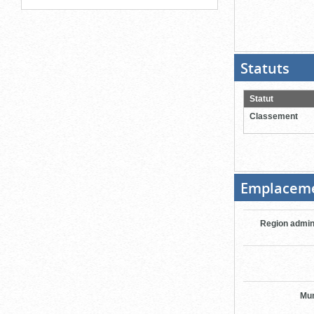
Statuts
(Boit
ouver
cliqu
pour
Statut
ferme
Classement
Emplacem
Region admin
Mun