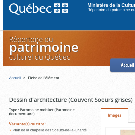
Ministère de la Cult
Répertoire du patrimoine c
Répertoire du
patrimoine
culturel du Québec
Accueil
Accueil
Fiche de l'élément
Dessin d'architecture (Couvent Soeurs grises)
Type
:
Patrimoine mobilier (Patrimoine
documentaire)
Onglet
(cliquer
Images
pour
Variante(s) du titre
:
Contenu
Plan de la chapelle des Soeurs-de-la-Charité
voir