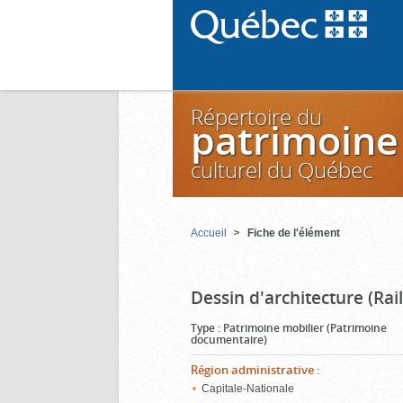
Répertoire du
patrimoine
culturel du Québec
Accueil
Fiche de l'élément
Dessin d'architecture (Ra
Type
:
Patrimoine mobilier (Patrimoine
documentaire)
Région administrative
:
Capitale-Nationale