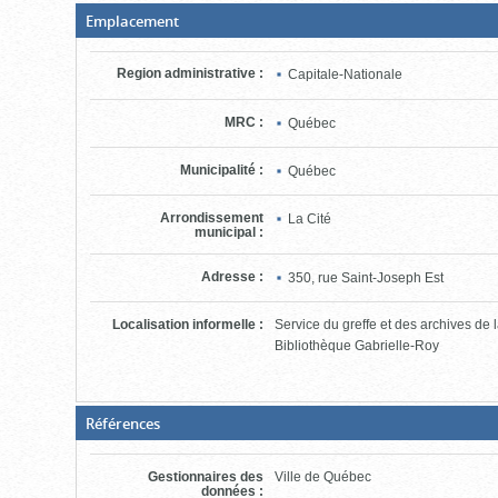
(Boite
Emplacement
fermée,
cliquer
pour
Region administrative
:
Capitale-Nationale
ouvrir)
MRC
:
Québec
Municipalité
:
Québec
Arrondissement
La Cité
municipal
:
Adresse
:
350, rue Saint-Joseph Est
Localisation informelle
:
Service du greffe et des archives de 
Bibliothèque Gabrielle-Roy
(Boite
Références
fermée,
cliquer
pour
Gestionnaires des
Ville de Québec
ouvrir)
données
: