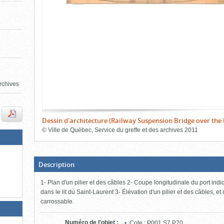
de
le
l'onglet
«
contenu)
Images
»
rchives
Dessin d'architecture (Railway Suspension Bridge over the 
©
Ville de Québec, Service du greffe et des archives
2011
Fin
du
bloc
d'onglets
(Boite
Description
ouverte,
cliquer
1- Plan d'un pilier et des câbles 2- Coupe longitudinale du port indiq
pour
fermer)
dans le lit du Saint-Laurent 3- Élévation d'un pilier et des câbles, e
carrossable.
Numéro de l'objet
:
Cote : P001,S7,P70