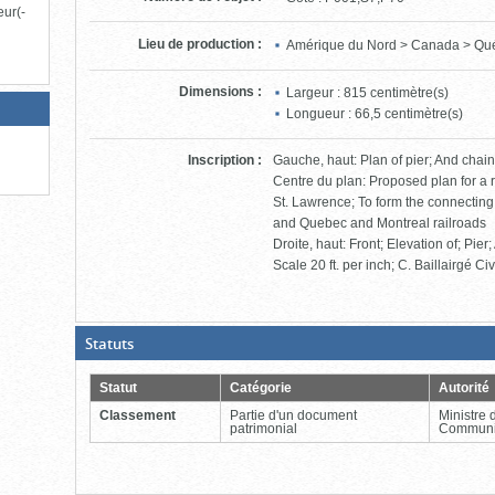
eur(-
Lieu de production
:
Amérique du Nord > Canada > Qu
Dimensions
:
Largeur : 815 centimètre(s)
Longueur : 66,5 centimètre(s)
Inscription
:
Gauche, haut: Plan of pier; And chai
Centre du plan: Proposed plan for a 
St. Lawrence; To form the connectin
and Quebec and Montreal railroads
Droite, haut: Front; Elevation of; Pie
Scale 20 ft. per inch; C. Baillairgé Civ
(Boite
Statuts
ouverte,
cliquer
pour
Statut
Catégorie
Autorité
fermer)
Classement
Partie d'un document
Ministre 
patrimonial
Communi