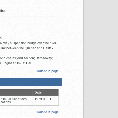
ébec
ns
railway suspension bridge over the river
g link between the Quebec and Halifax
r; And chains; And section; Of roadway;
il Engineer; Inv. et Del.
Haut de la page
Date
de la Culture et des
1979-08-31
cations
Haut de la page