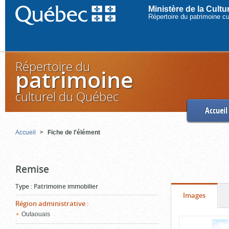
Ministère de la Cult
Répertoire du patrimoine c
Répertoire du
patrimoine
culturel du Québec
Accueil
Accueil
Fiche de l'élément
Remise
Type
:
Patrimoine immobilier
Onglet
(cliquer
Images
Région administrative
:
pour
Outaouais
Contenu
voir