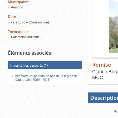
de
Municipalité
:
le
l'onglet
Aumond
«
conten
Images
Date
:
»
vers 1880 – (Construction)
Thématique
:
Patrimoine industriel
Éléments associés
Remise
Inventaires associés
(1)
Claude Ber
Inventaire du patrimoine bâti de la région de
MCC
l'Outaouais (2009 - 2011)
Fin
du
bloc
d'onglets
Descriptio
Pl