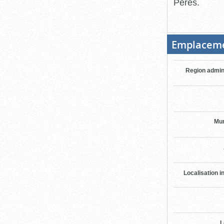
Pères.
Emplacem
Region admin
Mun
Localisation i
L