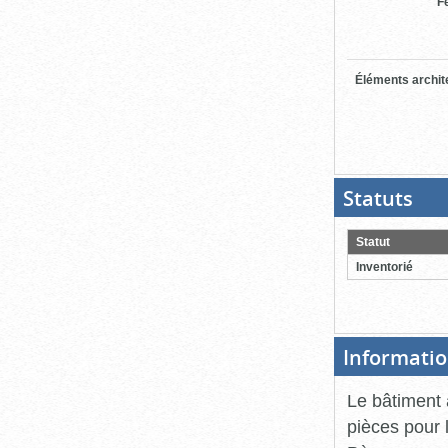
F
Éléments archit
Statuts
(Boit
ouver
cliqu
pour
Statut
ferme
Inventorié
Informatio
Le bâtiment 
pièces pour 