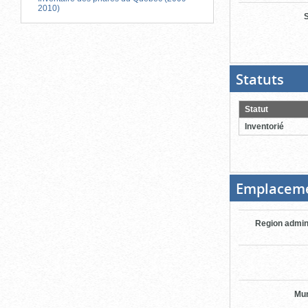
2010)
S
Statuts
(Boit
ouver
cliqu
pour
Statut
ferme
Inventorié
Emplacem
Region admin
Mun