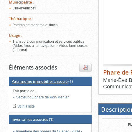
de
Municipalité
:
le
l'onglet
L'Île-d'Anticosti
«
conten
Images
Thématique
:
»
Patrimoine maritime et fluvial
Usage
:
Transport, communication et services publics
(Aides fixes à la navigation > Aides lumineuses
(phares))
Éléments associés
Phare de 
Marie-Ève B
Patrimoine immobilier associé
(1)
Communicat
Fait partie de
:
Fin
Secteur du phare de Port-Menier
du
bloc
Voir la liste
d'onglets
Descriptio
Inventaires associés
(1)
Pl
Inventaire des phares du Québec (2009 -