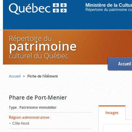
Ministère de la Cult
Répertoire du patrimoine c
Répertoire du
patrimoine
culturel du Québec
Accueil
Accueil
Fiche de l'élément
Phare de Port-Menier
Type
:
Patrimoine immobilier
Onglet
(cliquer
Images
Région administrative
:
pour
Côte-Nord
Contenu
voir