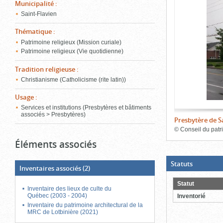
de
Municipalité
:
le
l'onglet
Saint-Flavien
«
conten
Images
Thématique
:
»
Patrimoine religieux (Mission curiale)
Patrimoine religieux (Vie quotidienne)
Tradition religieuse
:
Christianisme (Catholicisme (rite latin))
Usage
:
Services et institutions (Presbytères et bâtiments
associés > Presbytères)
Presbytère de Sa
©
Conseil du patr
Éléments associés
Fin
du
bloc
d'onglets
(Boite
Statuts
Inventaires associés
(2)
ouverte,
cliquer
pour
Statut
Inventaire des lieux de culte du
fermer)
Québec (2003 - 2004)
Inventorié
Inventaire du patrimoine architectural de la
MRC de Lotbinière (2021)