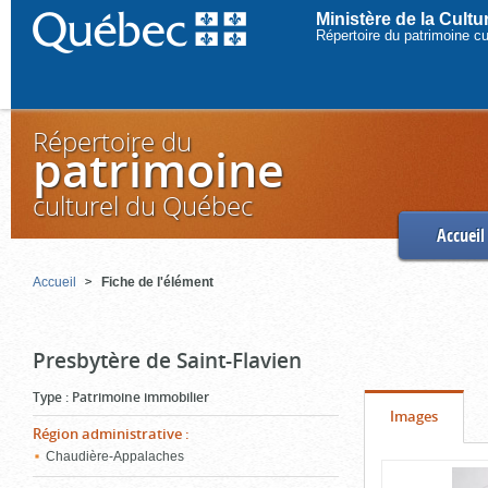
Ministère de la Cult
Répertoire du patrimoine c
Répertoire du
patrimoine
culturel du Québec
Accueil
Accueil
Fiche de l'élément
Presbytère de Saint-Flavien
Type
:
Patrimoine immobilier
Onglet
(cliquer
Images
Région administrative
:
pour
Chaudière-Appalaches
Contenu
voir