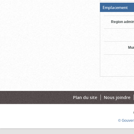
(Bo
Emplacement
ouv
cli
po
Region admin
fer
Mun
Plan du site
Nous joindre
© Gouver