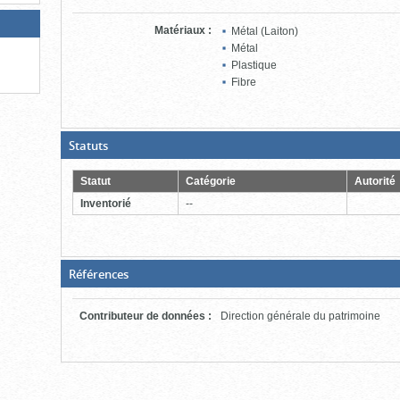
Matériaux
:
Métal (Laiton)
Métal
Plastique
Fibre
(Boite
Statuts
ouverte,
cliquer
pour
Statut
Catégorie
Autorité
fermer)
Inventorié
--
(Boite
Références
fermée,
cliquer
pour
Contributeur de données
:
Direction générale du patrimoine
ouvrir)