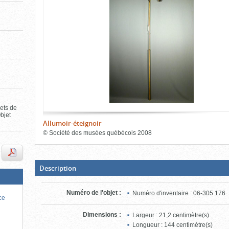
de
le
l'onglet
«
contenu)
Images
»
jets de
bjet
Allumoir-éteignoir
©
Société des musées québécois
2008
Fin
du
bloc
d'onglets
(Boite
Description
ouverte,
cliquer
pour
Numéro de l'objet
:
Numéro d'inventaire : 06-305.176
fermer)
ce
Dimensions
:
Largeur : 21,2 centimètre(s)
Longueur : 144 centimètre(s)