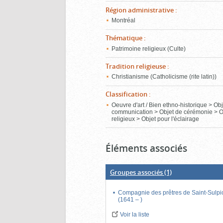
Région administrative
:
Montréal
Thématique
:
Patrimoine religieux (Culte)
Tradition religieuse
:
Christianisme (Catholicisme (rite latin))
Classification
:
Oeuvre d'art / Bien ethno-historique > Ob
communication > Objet de cérémonie > O
religieux > Objet pour l'éclairage
Éléments associés
Groupes associés
(1)
Compagnie des prêtres de Saint-Sulpi
(1641 – )
Voir la liste