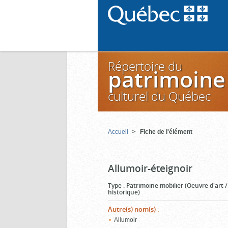
Répertoire du
patrimoine
culturel du Québec
Accueil
Fiche de l'élément
Allumoir-éteignoir
Type
:
Patrimoine mobilier (Oeuvre d'art 
historique)
Autre(s) nom(s)
:
Allumoir