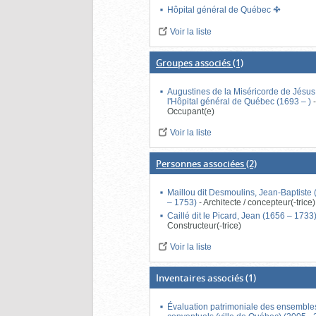
Hôpital général de Québec
Voir la liste
Groupes associés
(1)
Augustines de la Miséricorde de Jésus
l'Hôpital général de Québec (1693 – )
Occupant(e)
Voir la liste
Personnes associées
(2)
Maillou dit Desmoulins, Jean-Baptiste
– 1753)
-
Architecte / concepteur(-trice)
Caillé dit le Picard, Jean (1656 – 1733
Constructeur(-trice)
Voir la liste
Inventaires associés
(1)
Évaluation patrimoniale des ensemble