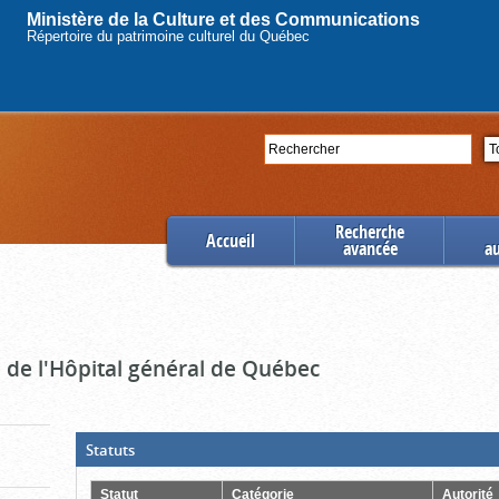
Ministère de la Culture et des Communications
Répertoire du patrimoine culturel du Québec
Rechercher
Se
Recherche
Accueil
avancée
a
e de l'Hôpital général de Québec
(Boite
Statuts
ouverte,
cliquer
pour
Statut
Catégorie
Autorité