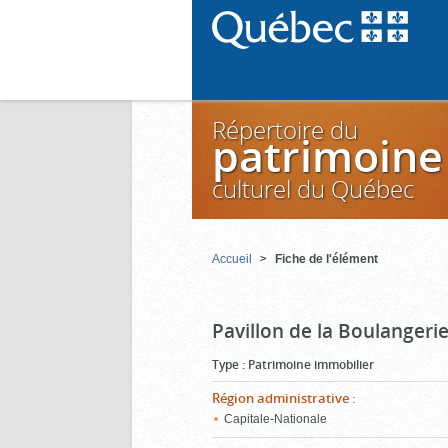
Répertoire du
patrimoine
culturel du Québec
Accueil
Fiche de l'élément
Pavillon de la Boulangeri
Type
:
Patrimoine immobilier
Région administrative
:
Capitale-Nationale