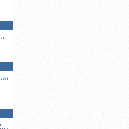
 de
-
 (1668
)
-
s