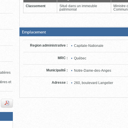
fermer)
Classement
Situé dans un immeuble
Ministre 
patrimonial
Communi
(Boite
Emplacement
ouverte,
cliquer
pour
Region administrative
:
Capitale-Nationale
fermer)
MRC
:
Québec
Municipalité
:
Notre-Dame-des-Anges
matières
tères et
Adresse
:
260, boulevard Langelier