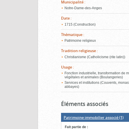
Municipalité
:
Notre-Dame-des-Anges
Date
:
1715 (Construction)
Thématique
:
Patrimoine religieux
Tradition religieuse
:
Christianisme (Catholicisme (rite latin))
Usage
:
Fonction industrielle, transformation de 
végétales et animales (Boulangeries)
Services et institutions (Couvents, monas
abbayes)
Éléments associés
Patrimoine immobilier associé
(1)
Fait partie de
: