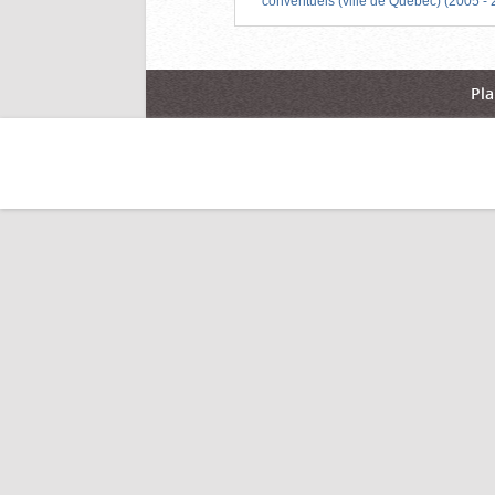
conventuels (ville de Québec) (2005 -
Pla