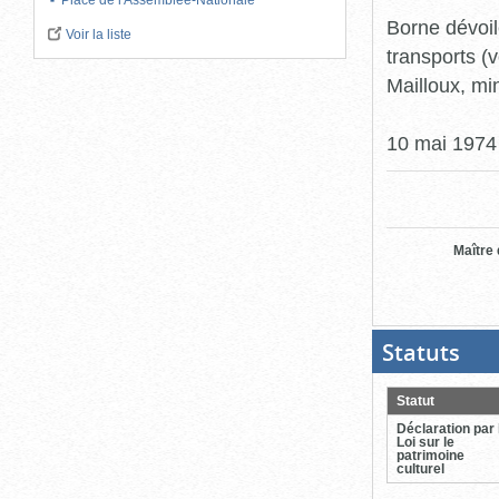
Place de l'Assemblée-Nationale
Borne dévoil
Voir la liste
transports (
Mailloux, min
10 mai 1974
Maître
Statuts
(Boit
ouver
cliqu
pour
Statut
ferme
Déclaration par 
Loi sur le
patrimoine
culturel