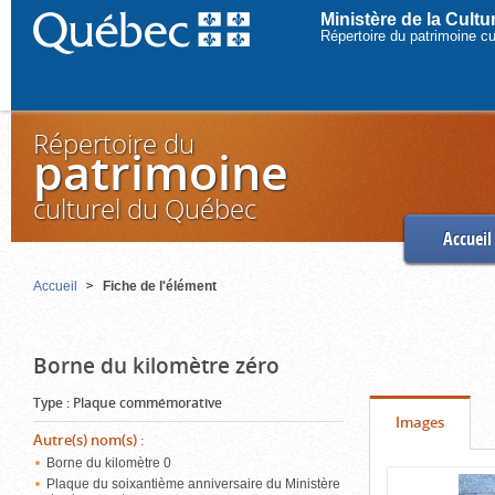
Ministère de la Cult
Répertoire du patrimoine c
Répertoire du
patrimoine
culturel du Québec
Accueil
Accueil
Fiche de l'élément
Borne du kilomètre zéro
Type
:
Plaque commémorative
Onglet
(cliquer
Images
Autre(s) nom(s)
:
pour
Borne du kilomètre 0
Contenu
voir
Plaque du soixantième anniversaire du Ministère