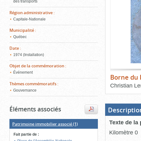
de
des transports
le
l'onglet
Région administrative
:
«
conten
Capitale-Nationale
Images
»
Municipalité
:
Québec
Date
:
1974 (Installation)
Objet de la commémoration
:
Événement
Borne du 
Thèmes commémoratifs
:
Christian L
Gouvernance
Fin
du
bloc
Éléments associés
d'onglets
Descriptio
Texte de la
Patrimoine immobilier associé
(1)
Kilomètre 0
Fait partie de
: