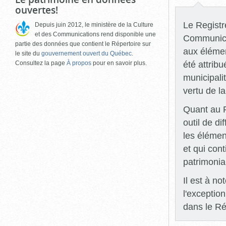
ouvertes!
Le Registre
Depuis juin 2012, le ministère de la Culture
et des Communications rend disponible une
Communicat
partie des données que contient le Répertoire sur
aux élémen
le site du
gouvernement ouvert du Québec
.
été attrib
Consultez la page
À propos
pour en savoir plus.
municipali
vertu de l
Quant au R
outil de di
les élémen
et qui con
patrimonia
Il est à n
l'exceptio
dans le Ré