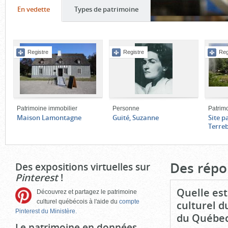
Onglet
(cliquer
Onglet
(cliquer
En vedette
Types de patrimoine
pour
pour
Contenu
voir
voir
de
le
le
Registre
Registre
Reg
l'onglet
contenu)
contenu)
«
En
vedette
»
Patrimoine immobilier
Personne
Patrim
Maison Lamontagne
Guité, Suzanne
Site p
Terre
Fin
du
bloc
Des répo
Des expositions virtuelles sur
d'onglets
Pinterest
!
Quelle est
Découvrez et partagez le patrimoine
culturel québécois à l'aide du
compte
culturel d
Pinterest du Ministère.
du Québec
Le patrimoine en données