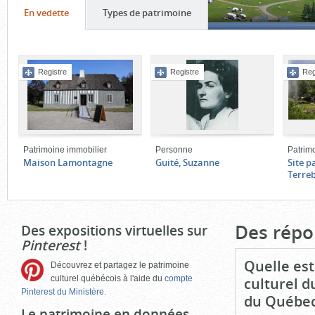
Onglet
(cliquer
Onglet
(cliquer
En vedette
Types de patrimoine
pour
pour
Contenu
voir
voir
de
le
le
Registre
Registre
Reg
l'onglet
contenu)
contenu)
«
En
vedette
»
Patrimoine immobilier
Personne
Patrim
Maison Lamontagne
Guité, Suzanne
Site p
Terre
Fin
du
bloc
Des répo
Des expositions virtuelles sur
d'onglets
Pinterest
!
Quelle est
Découvrez et partagez le patrimoine
culturel québécois à l'aide du
compte
culturel d
Pinterest du Ministère.
du Québec
Le patrimoine en données