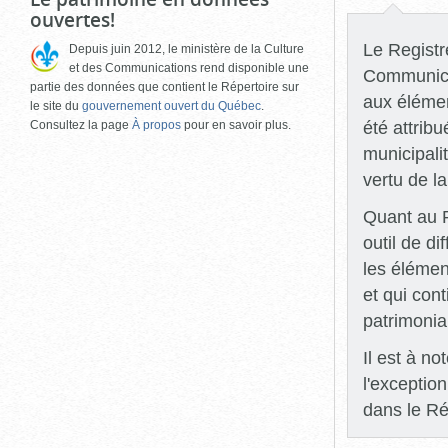
ouvertes!
Le Registre
Depuis juin 2012, le ministère de la Culture
et des Communications rend disponible une
Communicat
partie des données que contient le Répertoire sur
aux élémen
le site du
gouvernement ouvert du Québec
.
été attrib
Consultez la page
À propos
pour en savoir plus.
municipali
vertu de l
Quant au R
outil de di
les élémen
et qui con
patrimonia
Il est à n
l'exceptio
dans le Ré