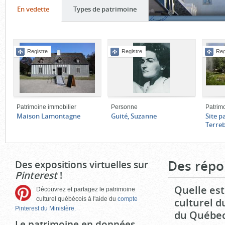
Onglet
(cliquer
Onglet
(cliquer
En vedette
Types de patrimoine
pour
pour
Contenu
voir
voir
de
le
le
Registre
Registre
Reg
l'onglet
contenu)
contenu)
«
En
vedette
»
Patrimoine immobilier
Personne
Patrim
Maison Lamontagne
Guité, Suzanne
Site p
Terre
Fin
du
bloc
Des répo
Des expositions virtuelles sur
d'onglets
Pinterest
!
Quelle est
Découvrez et partagez le patrimoine
culturel québécois à l'aide du
compte
culturel d
Pinterest du Ministère.
du Québec
Le patrimoine en données