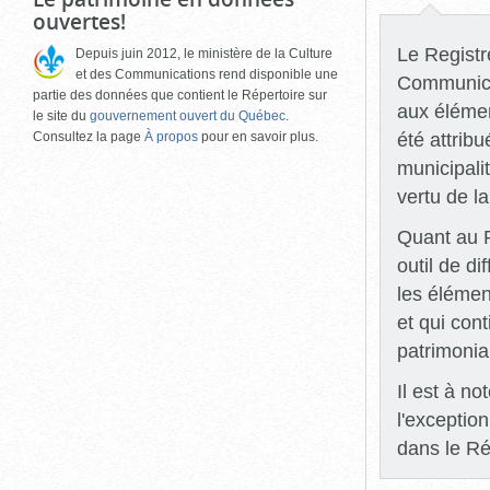
ouvertes!
Le Registre
Depuis juin 2012, le ministère de la Culture
et des Communications rend disponible une
Communicat
partie des données que contient le Répertoire sur
aux élémen
le site du
gouvernement ouvert du Québec
.
été attrib
Consultez la page
À propos
pour en savoir plus.
municipali
vertu de l
Quant au R
outil de di
les élémen
et qui con
patrimonia
Il est à n
l'exceptio
dans le Ré