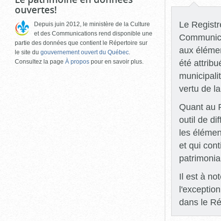
ouvertes!
Le Registre
Depuis juin 2012, le ministère de la Culture
et des Communications rend disponible une
Communicat
partie des données que contient le Répertoire sur
aux élémen
le site du
gouvernement ouvert du Québec
.
été attrib
Consultez la page
À propos
pour en savoir plus.
municipali
vertu de l
Quant au R
outil de di
les élémen
et qui con
patrimonia
Il est à n
l'exceptio
dans le Ré