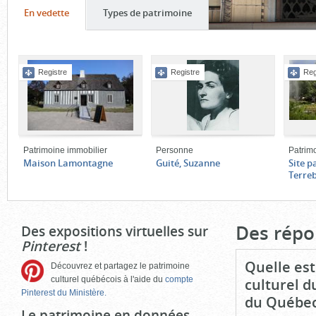
Onglet
(cliquer
Onglet
(cliquer
En vedette
Types de patrimoine
pour
pour
Contenu
voir
voir
de
le
le
Registre
Registre
Reg
l'onglet
contenu)
contenu)
«
En
vedette
»
Patrimoine immobilier
Personne
Patrim
Maison Lamontagne
Guité, Suzanne
Site p
Terre
Fin
du
bloc
Des répo
Des expositions virtuelles sur
d'onglets
Pinterest
!
Quelle est
Découvrez et partagez le patrimoine
culturel québécois à l'aide du
compte
culturel d
Pinterest du Ministère.
du Québec
Le patrimoine en données