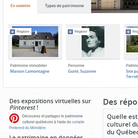
Onglet
(cliquer
Onglet
(cliquer
En vedette
Types de patrimoine
pour
pour
Contenu
voir
voir
de
le
le
Registre
Registre
Reg
l'onglet
contenu)
contenu)
«
En
vedette
»
Patrimoine immobilier
Personne
Patrim
Maison Lamontagne
Guité, Suzanne
Site p
Terre
Fin
du
bloc
Des répo
Des expositions virtuelles sur
d'onglets
Pinterest
!
Quelle est
Découvrez et partagez le patrimoine
culturel québécois à l'aide du
compte
culturel d
Pinterest du Ministère.
du Québec
Le patrimoine en données