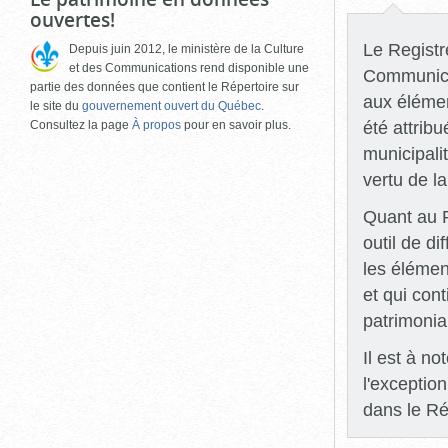
ouvertes!
Le Registre
Depuis juin 2012, le ministère de la Culture
et des Communications rend disponible une
Communicat
partie des données que contient le Répertoire sur
aux élémen
le site du
gouvernement ouvert du Québec
.
été attrib
Consultez la page
À propos
pour en savoir plus.
municipali
vertu de l
Quant au R
outil de di
les élémen
et qui con
patrimonia
Il est à n
l'exceptio
dans le Ré