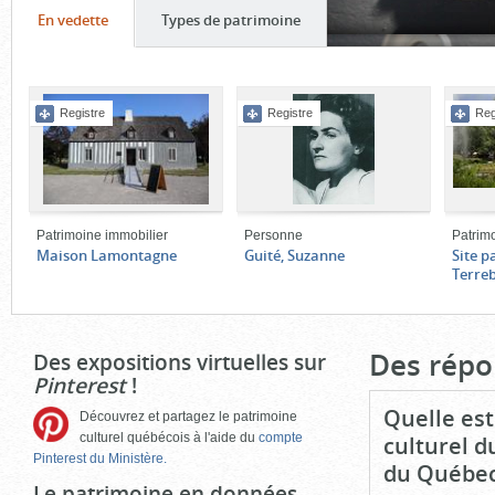
Onglet
(cliquer
Onglet
(cliquer
En vedette
Types de patrimoine
pour
pour
Contenu
voir
voir
de
le
le
Registre
Registre
Reg
l'onglet
contenu)
contenu)
«
En
vedette
»
Patrimoine immobilier
Personne
Patrim
Maison Lamontagne
Guité, Suzanne
Site p
Terre
Fin
du
bloc
Des répo
Des expositions virtuelles sur
d'onglets
Pinterest
!
Quelle est
Découvrez et partagez le patrimoine
culturel québécois à l'aide du
compte
culturel d
Pinterest du Ministère.
du Québec
Le patrimoine en données