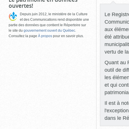
ouvertes!
Le Registre
Depuis juin 2012, le ministère de la Culture
et des Communications rend disponible une
Communicat
partie des données que contient le Répertoire sur
aux élémen
le site du
gouvernement ouvert du Québec
.
été attrib
Consultez la page
À propos
pour en savoir plus.
municipali
vertu de l
Quant au R
outil de di
les élémen
et qui con
patrimonia
Il est à n
l'exceptio
dans le Ré