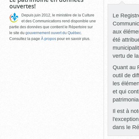
ouvertes!
Le Registre
Depuis juin 2012, le ministère de la Culture
et des Communications rend disponible une
Communicat
partie des données que contient le Répertoire sur
aux élémen
le site du
gouvernement ouvert du Québec
.
été attrib
Consultez la page
À propos
pour en savoir plus.
municipali
vertu de l
Quant au R
outil de di
les élémen
et qui con
patrimonia
Il est à n
l'exceptio
dans le Ré