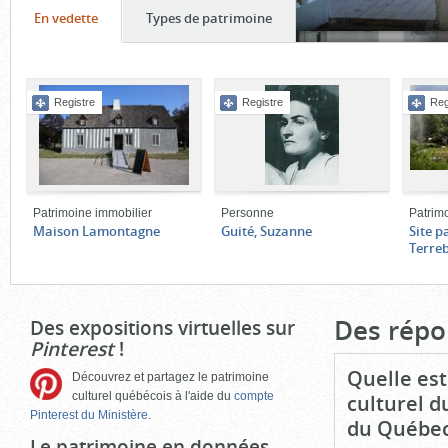
Onglet
(cliquer
Onglet
(cliquer
En vedette
Types de patrimoine
pour
pour
Contenu
voir
voir
de
le
le
Registre
Registre
Reg
l'onglet
contenu)
contenu)
«
En
vedette
»
Patrimoine immobilier
Personne
Patrim
Maison Lamontagne
Guité, Suzanne
Site p
Terre
Fin
du
bloc
Des répo
Des expositions virtuelles sur
d'onglets
Pinterest
!
Quelle est
Découvrez et partagez le patrimoine
culturel québécois à l'aide du
compte
culturel d
Pinterest du Ministère.
du Québec
Le patrimoine en données